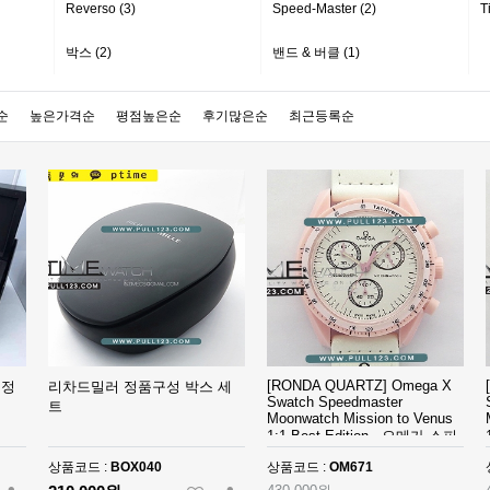
Reverso (3)
Speed-Master (2)
T
박스 (2)
밴드 & 버클 (1)
순
높은가격순
평점높은순
후기많은순
최근등록순
[RONDA QUARTZ] Omega X
 정
리차드밀러 정품구성 박스 세
Swatch Speedmaster
트
Moonwatch Mission to Venus
1:1 Best Edition - 오메가 스피
드 마스터 스와치 X문와치 비
상품코드 :
BOX040
상품코드 :
OM671
너스 베스트 에디션