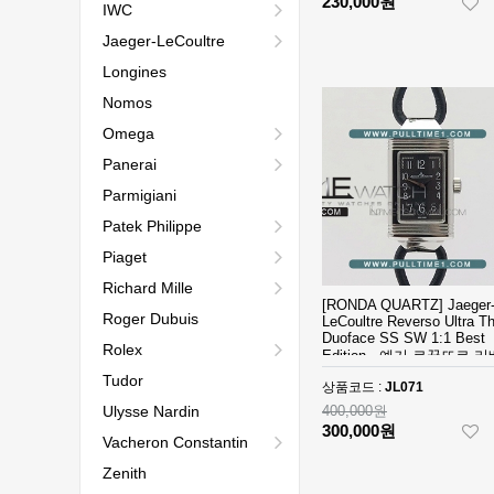
230,000원
IWC
Jaeger-LeCoultre
Longines
Nomos
Omega
Panerai
Parmigiani
Patek Philippe
Piaget
Richard Mille
[RONDA QUARTZ] Jaeger
Roger Dubuis
LeCoultre Reverso Ultra Th
Duoface SS SW 1:1 Best
Rolex
Edition - 예거 르꿀뜨르 
소 울트라 씬 - JL071
Tudor
상품코드 :
JL071
Ulysse Nardin
400,000원
300,000원
Vacheron Constantin
Zenith