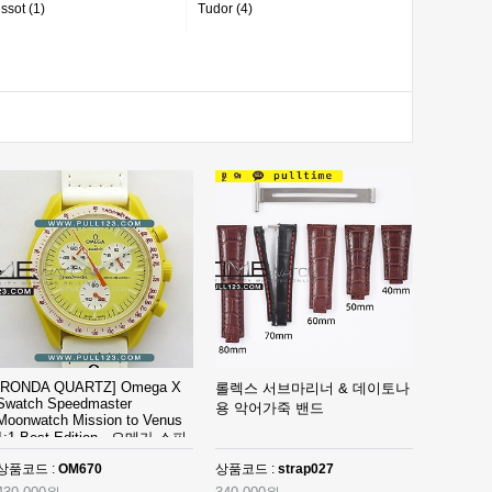
issot (1)
Tudor (4)
[RONDA QUARTZ] Omega X
롤렉스 서브마리너 & 데이토나
Swatch Speedmaster
용 악어가죽 밴드
Moonwatch Mission to Venus
1:1 Best Edition - 오메가 스피
드 마스터 스와치 X문와치 비
상품코드 :
OM670
상품코드 :
strap027
너스 베스트 에디션