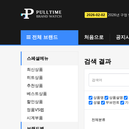
2026-02-02
2026년 구정
전체 브랜드
처음으로
공지
스페셜메뉴
검색 결과
최신상품
히트상품
추천상품
베스트상품
상품명
상품설명
할인상품
성별
무브먼트
기
정품VS렙
시계부품
전체분류
브랜드별