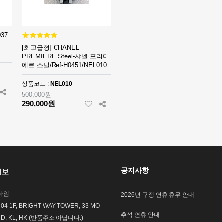
37 .
[최고급형] CHANEL
PREMIERE Steel-샤넬 프리미
에르 스틸/Ref-H0451/NEL010
상품코드 :
NEL010
500,000원
290,000원
공지사항
정보
타임
2026년 구정 연휴 휴무 안내
 04 1F, BRIGHT WAY TOWER, 33 MO
추석 연휴 안내
RD, KL, HK (반품주소 아닙니다.)