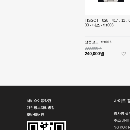
- 롤렉스 데이져
[3235 MOVE]
스트 오토매틱
Rolex DateJust
베스트에디션
41mm 126300
1,390,000원
TISSOT T028 . 417 . 11 . 0
904L SS ERF
910,000원
00 - 티쏘 - tis003
1:1Best Edition
- 롤렉스 데이져
◆땡처리 국내
스트 오토매틱
배송◆ [2824
상품코드 :
tis003
베스트에디션
MOVE] Rolex
930,000원
390,000원
DateJust
670,000원
240,000원
36mm SS
410,000원
126200 BP 1:1
Best Edition -
◆땡처리 국내
롤렉스 데이져
배송◆ [3235
스트 오토매틱
MOVE] Rolex
990,000원
베스트에디션
DateJust
740,000원
41mm 126300
510,000원
904L SS NT
사이트 
서비스이용약관
1:1Best Edition
[3235 MOVE]
개인정보처리방침
- 롤렉스 데이져
Rolex DateJust
회사명
풀
모바일버전
스트 오토매틱
36mm 126234
1,320,000원
주소
UNIT
베스트에디션
Jubilee
850,000원
NG KOK 
Bracelet 904L