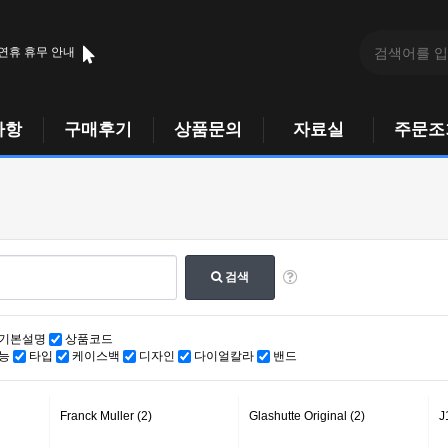
 연휴 휴무 안내
사항
구매후기
상품문의
자료실
주문조
검색
기본설명
상품코드
능
타입
케이스백
디자인
다이얼칼라
밴드
Franck Muller (2)
Glashutte Original (2)
J