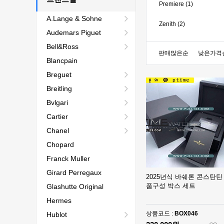
Premiere (1)
A.Lange & Sohne
Zenith (2)
Audemars Piguet
Bell&Ross
판매많은순
낮은가격
Blancpain
Breguet
Breitling
Bvlgari
Cartier
Chanel
Chopard
Franck Muller
Girard Perregaux
2025년식 바쉐론 콘스탄틴
품구성 박스 세트
Glashutte Original
Hermes
상품코드 :
BOX046
Hublot