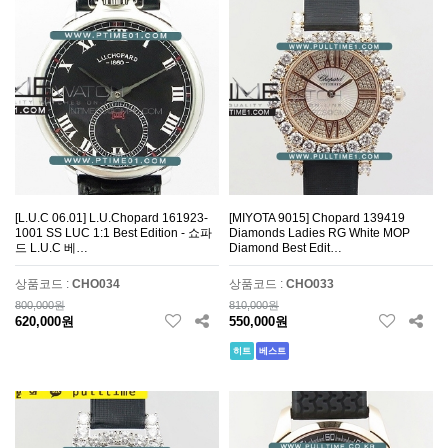
[L.U.C 06.01] L.U.Chopard 161923-
[MIYOTA 9015] Chopard 139419
1001 SS LUC 1:1 Best Edition - 쇼파
Diamonds Ladies RG White MOP
드 L.U.C 베…
Diamond Best Edit…
상품코드 :
CHO034
상품코드 :
CHO033
800,000원
810,000원
620,000원
550,000원
히트
베스트