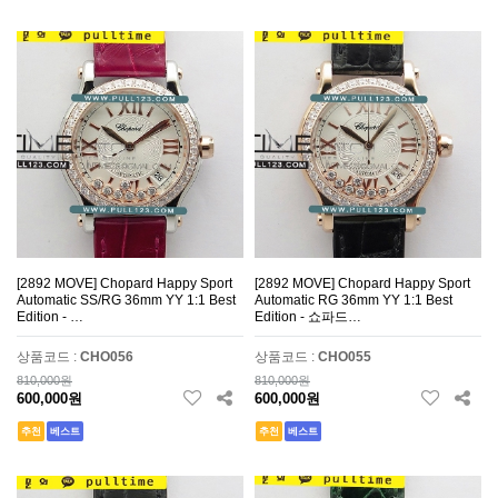
[2892 MOVE] Chopard Happy Sport
[2892 MOVE] Chopard Happy Sport
Automatic SS/RG 36mm YY 1:1 Best
Automatic RG 36mm YY 1:1 Best
Edition - …
Edition - 쇼파드…
상품코드 :
CHO056
상품코드 :
CHO055
810,000원
810,000원
600,000원
600,000원
추천
베스트
추천
베스트