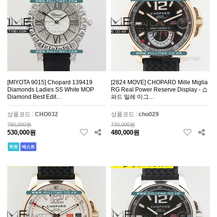
[MIYOTA 9015] Chopard 139419
[2824 MOVE] CHOPARD Mille Miglia
Diamonds Ladies SS White MOP
RG Real Power Reserve Display - 쇼
Diamond Best Edit…
파드 밀레 미그…
상품코드 :
CHO032
상품코드 :
cho029
790,000원
720,000원
530,000원
480,000원
히트
베스트