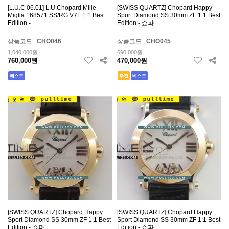
[L.U.C 06.01] L.U.Chopard Mille
[SWISS QUARTZ] Chopard Happy
Miglia 168571 SS/RG V7F 1:1 Best
Sport Diamond SS 30mm ZF 1:1 Best
Edition - …
Edition - 쇼파…
상품코드 :
CHO046
상품코드 :
CHO045
1,040,000원
690,000원
760,000원
470,000원
베스트
추천
베스트
[SWISS QUARTZ] Chopard Happy
[SWISS QUARTZ] Chopard Happy
Sport Diamond SS 30mm ZF 1:1 Best
Sport Diamond SS 30mm ZF 1:1 Best
Edition - 쇼파…
Edition - 쇼파…