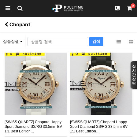
0
Chopard
상품정렬
실
시
간
상
담
[SWISS QUARTZ] Chopard Happy
[SWISS QUARTZ] Chopard Happy
Sport Diamond SS/RG 33.5mm BV
Sport Diamond SS/RG 33.5mm BV
1:1 Best Edition…
1:1 Best Edition…