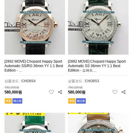
[2892 MOVE] Chopard Happy Sport
[2892 MOVE] Chopard Happy Sport
Automatic SS/RG 36mm YY 1:1 Best
Automatic SS 36mm YY 1:1 Best
Edition - …
Edition - 쇼파드…
상품코드 :
CHO054
상품코드 :
CHO053
790,000원
790,000원
580,000원
580,000원
추천
베스트
추천
베스트