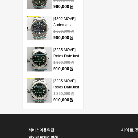
Piguet Royal
1,650,000원
얄오크 크르노
Oak 15510
960,000원
그래프 50주년
41mm SS VSF
모델 베스트에
1:1 Best
[4302 MOVE]
디션
Edition - 오데
Audemars
마피게 로얄오
Piguet Royal
1,650,000원
크 베스트 에디
Oak 15510
960,000원
션
41mm SS VSF
1:1 Best
[3235 MOVE]
Edition - 오데
Rolex DateJust
마피게 로얄오
41mm 126334
1,390,000원
크 베스트 에디
904L SS ERF
910,000원
션
1:1Best Edition
- 롤렉스 데이져
[3235 MOVE]
스트 오토매틱
Rolex DateJust
베스트에디션
41mm 126334
1,390,000원
904L SS ERF
910,000원
1:1Best Edition
- 롤렉스 데이져
[3235 MOVE]
스트 오토매틱
Rolex DateJust
베스트에디션
41mm 126300
1,390,000원
사이트 
서비스이용약관
904L SS ERF
910,000원
1:1Best Edition
개인정보처리방침