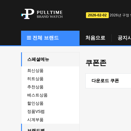
2026-02-02
2026년 구정
전체 브랜드
처음으로
공지
스페셜메뉴
쿠폰존
최신상품
히트상품
다운로드 쿠폰
추천상품
베스트상품
할인상품
정품VS렙
시계부품
브랜드별