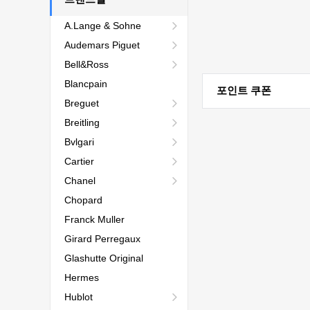
A.Lange & Sohne
Audemars Piguet
Bell&Ross
Blancpain
포인트 쿠폰
Breguet
Breitling
Bvlgari
Cartier
Chanel
Chopard
Franck Muller
Girard Perregaux
Glashutte Original
Hermes
Hublot