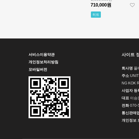
오데마 피게 로
Piguet Royal
2,320,000원
710,000원
얄 오크 오프쇼
Oak Offshore
1,610,000원
히트
어 베스트에디
26420 SS
션
43mm DDF 1:1
[4401 MOVE]
Best Edition -
Audemars
오데마 피게 로
Piguet Royal
2,840,000원
얄 오크 오프쇼
Oak Chrono
1,900,000원
어 베스트에디
26240
션
Ceramic DDF
[Ronda Quartz]
사이트 
서비스이용약관
1:1 Best
Santos de
개인정보처리방침
Edition - 오데
Cartier Small
8,090,000원
회사명
풀
모바일버전
마피게 로얄오
27mm YG K11
560,000원
주소
UNIT
크 크르노 그래
1:1 Best
NG KOK 
프 50주년모델
Edition - 까르
[Ronda Quartz]
베스트에디션
사업자 등
띠에 산토스 스
Santos de
몰 베스트 에디
Cartier Small
810,000원
대표
이승
션
27mm SS/YG
560,000원
전화
070-
K11 1:1 Best
통신판매
Edition - 까르
[Ronda Quartz]
개인정보 
띠에 산토스 스
Santos de
몰 베스트 에디
Cartier Small
7,880,000원
션
27mm SS K11
540,000원