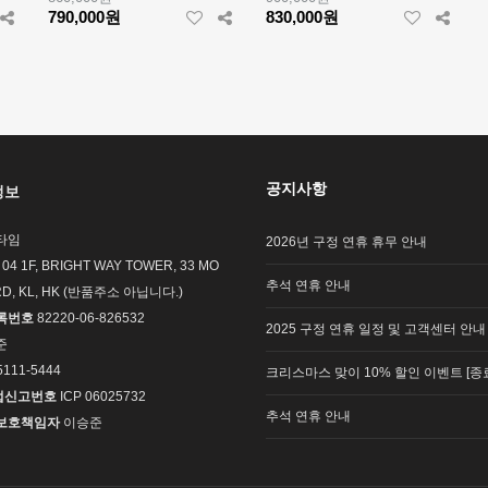
790,000원
830,000원
공지사항
정보
타임
2026년 구정 연휴 휴무 안내
 04 1F, BRIGHT WAY TOWER, 33 MO
추석 연휴 안내
RD, KL, HK (반품주소 아닙니다.)
록번호
82220-06-826532
2025 구정 연휴 일정 및 고객센터 안내
준
5111-5444
크리스마스 맞이 10% 할인 이벤트 [종
업신고번호
ICP 06025732
추석 연휴 안내
보호책임자
이승준