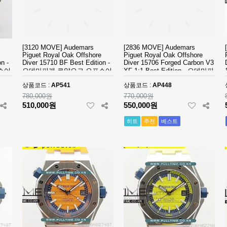
[3120 MOVE] Audemars
[2836 MOVE] Audemars
Piguet Royal Oak Offshore
Piguet Royal Oak Offshore
n -
Diver 15710 BF Best Edition -
Diver 15706 Forged Carbon V3
쇼어
오데마피게 로얄오크 오프쇼어
XF 1:1 Best Edition - 오데마피
다이버 베스트 에디션
게 로얄오크 오프쇼어 다이버
상품코드 :
AP541
상품코드 :
AP448
포지드카본 베스트에디션 -
780,000원
770,000원
AP448
510,000원
550,000원
히트
추천
베스트