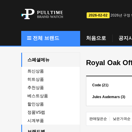
2026-02-02
2026년 구정
전체 브랜드
처음으로
공지
스페셜메뉴
Royal Oak Of
최신상품
히트상품
Code (21)
추천상품
베스트상품
Jules Audemars (3)
할인상품
정품VS렙
판매많은순
낮은가격순
시계부품
브랜드별