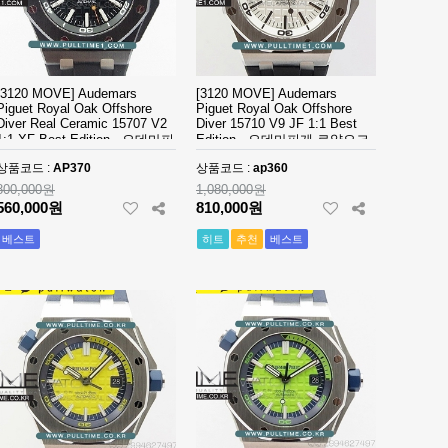
[3120 MOVE] Audemars
[3120 MOVE] Audemars
Piguet Royal Oak Offshore
Piguet Royal Oak Offshore
Diver Real Ceramic 15707 V2
Diver 15710 V9 JF 1:1 Best
1:1 XF Best Edition - 오데마피
Edition - 오데마피게 로얄오크
게 로얄오크 오프쇼어 다이버 -
오프쇼어 다이버 - ap360
상품코드 :
AP370
상품코드 :
ap360
AP370
800,000원
1,080,000원
560,000원
810,000원
베스트
히트
추천
베스트