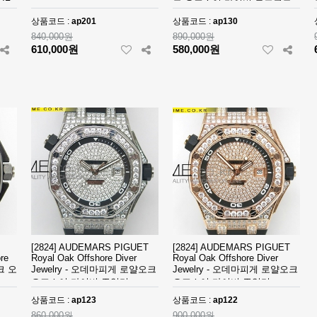
 JF
크 오프쇼어 다이버 로즈골드 -
ap201
 로얄
ap130
상품코드 :
ap201
상품코드 :
ap130
르노
840,000원
890,000원
610,000원
580,000원
[2824] AUDEMARS PIGUET
[2824] AUDEMARS PIGUET
re
Royal Oak Offshore Diver
Royal Oak Offshore Diver
크 오
Jewelry - 오데마피게 로얄오크
Jewelry - 오데마피게 로얄오크
오프쇼어 다이버 쥬얼리 -
오프쇼어 다이버 쥬얼리 -
ap123
ap122
상품코드 :
ap123
상품코드 :
ap122
860,000원
900,000원