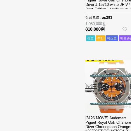
Piguet Royal Oak Offshore
Diver J 15710 white JF V7
- 롤렉스 데이져
[3235 MOVE]
Best Edition - 오데마피게
스트 오토매틱
Rolex DateJust
오크 오프쇼어 다이버 - ap2
베스트에디션
41mm 126300
1,390,000원
상품코드 :
ap293
904L SS ERF
910,000원
1,080,000원
1:1Best Edition
810,000원
- 롤렉스 데이져
◆땡처리 국내
히트
추천
베스트
밴드증
스트 오토매틱
배송◆ [2824
베스트에디션
MOVE] Rolex
930,000원
DateJust
670,000원
36mm SS
410,000원
126200 BP 1:1
Best Edition -
◆땡처리 국내
롤렉스 데이져
배송◆ [3235
스트 오토매틱
MOVE] Rolex
990,000원
베스트에디션
DateJust
740,000원
41mm 126300
510,000원
904L SS NT
1:1Best Edition
[3235 MOVE]
- 롤렉스 데이져
Rolex DateJust
스트 오토매틱
36mm 126234
1,320,000원
[3126 MOVE] Audemars
Piguet Royal Oak Offshore
베스트에디션
Jubilee
850,000원
Diver Chronograph Orange 
Bracelet 904L