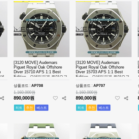
[3120 MOVE] Audemars
[3120 MOVE] Audemars
Piguet Royal Oak Offshore
Piguet Royal Oak Offshore
n
Diver 15710 APS 1:1 Best
Diver 15703 APS 1:1 Best
 오데
Edition - 오데마피게 로얄오크
Edition - 오데마피게 로얄오크
 다
오프쇼어 다이버 베스트 에디
오프쇼어 다이버 베스트 에디
상품코드 :
AP708
상품코드 :
AP707
디션
션
션
1,160,000원
1,160,000원
890,000원
890,000원
히트
추천
베스트
히트
추천
베스트