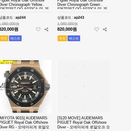
Piguet Royal Oak Offshore
Piguet Royal Oak Offshore
Diver Chronograph Yellow .
Diver Chronograph Green .
#26703ST.OO.A070CA.01 JF
#26703ST.OO.A070CA.01 JF
Best Edition - 오데마피게 로얄
Best Edition - 오데마피게 로얄
상품코드 :
ap244
상품코드 :
ap243
오크 오프쇼어 다이버 크르노
오크 오프쇼어 다이버 크르노
1,080,000원
1,080,000원
그래프- ap244
그래프- ap243
820,000원
820,000원
추천
베스트
추천
베스트
[MIYOTA 9015] AUDEMARS
[3120 MOVE] AUDEMARS
PIGUET Royal Oak Offshore
PIGUET Royal Oak Offshore
Diver RG - 오데마피게 로얄오
Diver - 오데마피게 로얄오크 오