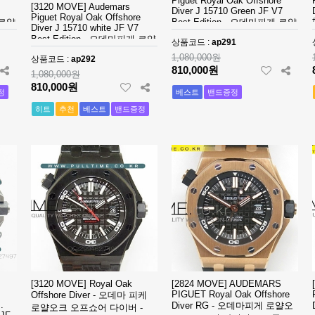
Piguet Royal Oak Offshore
[3120 MOVE] Audemars
Diver J 15710 Green JF V7
Piguet Royal Oak Offshore
 로얄
Best Edition - 오데마피게 로얄
Diver J 15710 white JF V7
93
오크 오프쇼어 다이버 - ap291
Best Edition - 오데마피게 로얄
상품코드 :
ap291
오크 오프쇼어 다이버 - ap292
1,080,000원
상품코드 :
ap292
810,000원
1,080,000원
810,000원
정
베스트
밴드증정
히트
추천
베스트
밴드증정
[3120 MOVE] Royal Oak
[2824 MOVE] AUDEMARS
PIGUET Royal Oak Offshore
Offshore Diver - 오데마 피케
.
Diver RG - 오데마피게 로얄오
로얄오크 오프쇼어 다이버 -