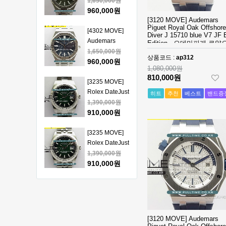
Piguet Royal
1,650,000원
얄오크 크르노
Oak 15510
960,000원
그래프 50주년
[3120 MOVE] Audemars
41mm SS VSF
Piguet Royal Oak Offshore
모델 베스트에
1:1 Best
[4302 MOVE]
Diver J 15710 blue V7 JF 
디션
Edition - 오데
Audemars
Edition - 오데마피게 로얄
마피게 로얄오
Piguet Royal
1,650,000원
오프쇼어 다이버 - ap312
상품코드 :
ap312
크 베스트 에디
Oak 15510
960,000원
1,080,000원
션
41mm SS VSF
810,000원
1:1 Best
[3235 MOVE]
Edition - 오데
Rolex DateJust
히트
추천
베스트
밴드증
마피게 로얄오
41mm 126334
1,390,000원
크 베스트 에디
904L SS ERF
910,000원
션
1:1Best Edition
- 롤렉스 데이져
[3235 MOVE]
스트 오토매틱
Rolex DateJust
베스트에디션
41mm 126334
1,390,000원
904L SS ERF
910,000원
1:1Best Edition
- 롤렉스 데이져
[3235 MOVE]
스트 오토매틱
Rolex DateJust
베스트에디션
41mm 126300
1,390,000원
904L SS ERF
910,000원
[3120 MOVE] Audemars
1:1Best Edition