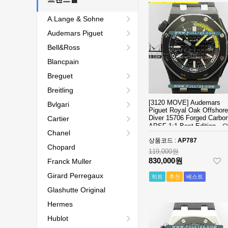
A.Lange & Sohne
Audemars Piguet
Bell&Ross
Blancpain
Breguet
Breitling
[3120 MOVE] Audemars
Bvlgari
Piguet Royal Oak Offshore
Diver 15706 Forged Carbo
Cartier
APSF 1:1 Best Edition -
Chanel
마피게 로얄오크 오프쇼어
상품코드 :
AP787
이버 포지드카본 베스트에
Chopard
119,000원
830,000원
Franck Muller
Girard Perregaux
히트
추천
베스트
Glashutte Original
Hermes
Hublot