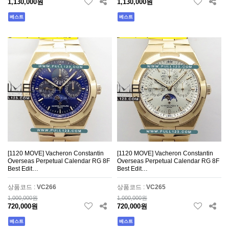
1,130,000원
1,130,000원
베스트
베스트
[1120 MOVE] Vacheron Constantin
[1120 MOVE] Vacheron Constantin
Overseas Perpetual Calendar RG 8F
Overseas Perpetual Calendar RG 8F
Best Edit…
Best Edit…
상품코드 :
VC266
상품코드 :
VC265
1,000,000원
1,000,000원
720,000원
720,000원
베스트
베스트