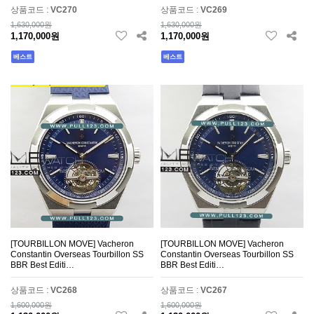
상품코드 :
VC270
상품코드 :
VC269
1,630,000원
1,630,000원
1,170,000원
1,170,000원
베스트
베스트
[TOURBILLON MOVE] Vacheron
[TOURBILLON MOVE] Vacheron
Constantin Overseas Tourbillon SS
Constantin Overseas Tourbillon SS
BBR Best Editi…
BBR Best Editi…
상품코드 :
VC268
상품코드 :
VC267
1,600,000원
1,600,000원