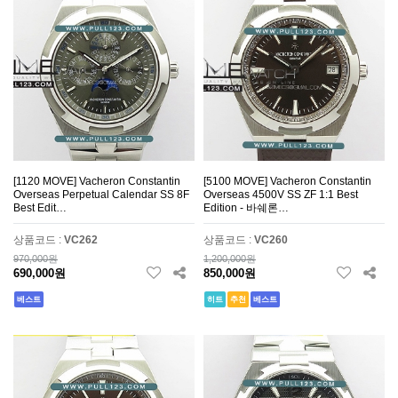
[1120 MOVE] Vacheron Constantin
[5100 MOVE] Vacheron Constantin
Overseas Perpetual Calendar SS 8F
Overseas 4500V SS ZF 1:1 Best
Best Edit…
Edition - 바쉐론…
상품코드 :
VC262
상품코드 :
VC260
970,000원
1,200,000원
690,000원
850,000원
베스트
히트
추천
베스트