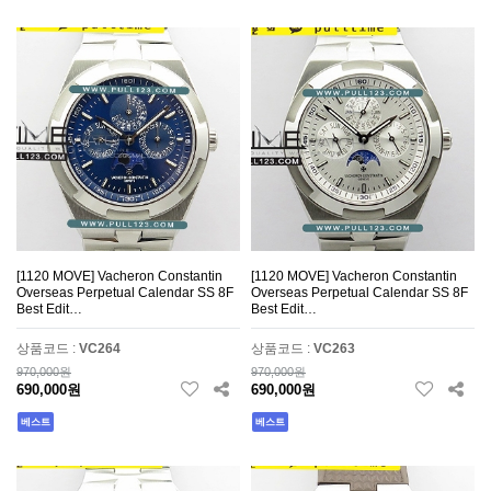
[1120 MOVE] Vacheron Constantin
[1120 MOVE] Vacheron Constantin
Overseas Perpetual Calendar SS 8F
Overseas Perpetual Calendar SS 8F
Best Edit…
Best Edit…
상품코드 :
VC264
상품코드 :
VC263
970,000원
970,000원
690,000원
690,000원
베스트
베스트