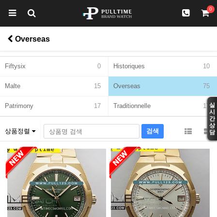
0
Overseas
Fiftysix
0
Historiques
10
Malte
15
Overseas
75
실
Patrimony
17
Traditionnelle
17
시
간
상
상품정렬
담