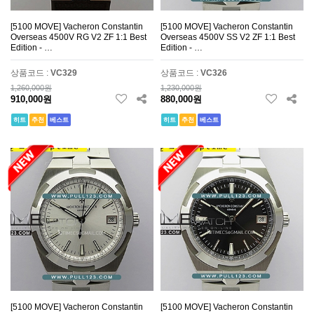
[5100 MOVE] Vacheron Constantin
[5100 MOVE] Vacheron Constantin
Overseas 4500V RG V2 ZF 1:1 Best
Overseas 4500V SS V2 ZF 1:1 Best
Edition - …
Edition - …
상품코드 :
VC329
상품코드 :
VC326
1,260,000원
1,230,000원
910,000원
880,000원
히트
추천
베스트
히트
추천
베스트
[5100 MOVE] Vacheron Constantin
[5100 MOVE] Vacheron Constantin