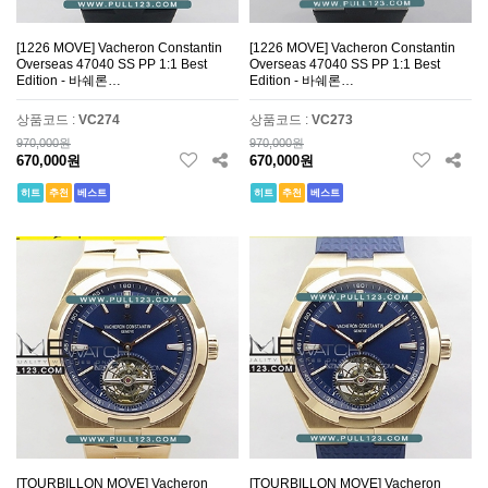
[1226 MOVE] Vacheron Constantin
[1226 MOVE] Vacheron Constantin
Overseas 47040 SS PP 1:1 Best
Overseas 47040 SS PP 1:1 Best
Edition - 바쉐론…
Edition - 바쉐론…
상품코드 :
VC274
상품코드 :
VC273
970,000원
970,000원
670,000원
670,000원
히트
추천
베스트
히트
추천
베스트
[TOURBILLON MOVE] Vacheron
[TOURBILLON MOVE] Vacheron