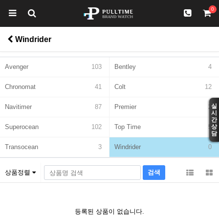
0
Windrider
Avenger
103
Bentley
4
Chronomat
41
Colt
12
실
Navitimer
87
Premier
2
시
간
Superocean
102
Top Time
5
상
담
Transocean
3
Windrider
0
상품정렬
등록된 상품이 없습니다.