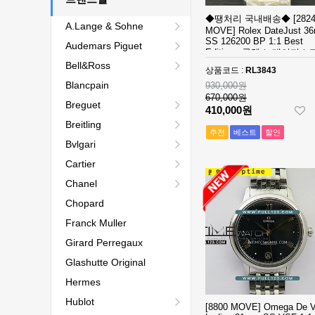
◆땡처리 국내배송◆ [282
A.Lange & Sohne
MOVE] Rolex DateJust 3
SS 126200 BP 1:1 Best
Audemars Piguet
Edition - 롤렉스 데이져스
Bell&Ross
토매틱 베스트에디션
상품코드 :
RL3843
Blancpain
930,000원
670,000원
Breguet
410,000원
Breitling
추천
베스트
할인
Bvlgari
Cartier
Chanel
Chopard
Franck Muller
Girard Perregaux
Glashutte Original
Hermes
Hublot
[8800 MOVE] Omega De Vi