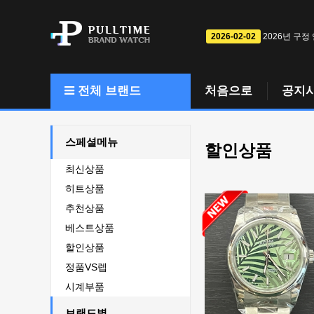
2026-02-02
2026년 구정
전체 브랜드
처음으로
공지
스페셜메뉴
할인상품
최신상품
히트상품
추천상품
베스트상품
할인상품
정품VS렙
시계부품
브랜드별