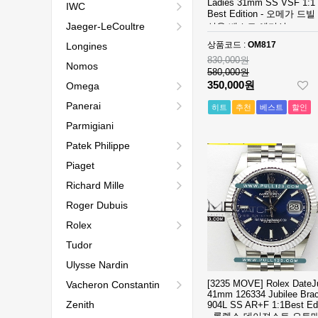
Ladies 31mm SS VSF 1:1
IWC
Best Edition - 오메가 드빌
Jaeger-LeCoultre
성용 베스트 에디션
상품코드 :
OM817
Longines
830,000원
Nomos
580,000원
350,000원
Omega
Panerai
히트
추천
베스트
할인
Parmigiani
Patek Philippe
Piaget
Richard Mille
Roger Dubuis
Rolex
Tudor
Ulysse Nardin
[3235 MOVE] Rolex DateJ
Vacheron Constantin
41mm 126334 Jubilee Brac
Zenith
904L SS AR+F 1:1Best Edi
- 롤렉스 데이져스트 오토