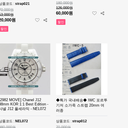
180,000원
상품코드 :
strap021
126,000원
70,000원
60,000원
53,000원
20,000원
할인
할인
[2982 MOVE] Chanel J12
◆특가 국내배송◆ IWC 포르투
38mm KOR 1:1 Best Edition -
기저 소가죽 스트랩 20mm 여
샤넬 J12 풀세라믹 - NEL072
러종
상품코드 :
NEL072
상품코드 :
strap012
980,000원
70,000원