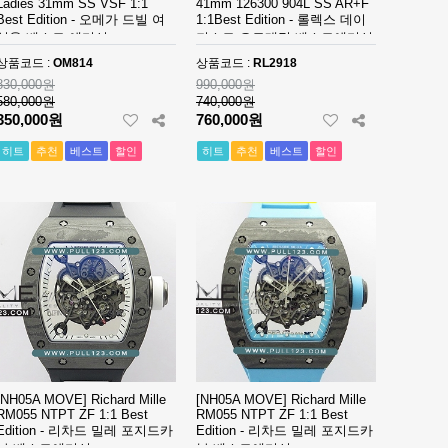
Ladies 31mm SS VSF 1:1
41mm 126300 904L SS AR+F
Best Edition - 오메가 드빌 여
1:1Best Edition - 롤렉스 데이
성용 베스트 에디션
져스트 오토매틱 베스트에디션
상품코드 :
OM814
상품코드 :
RL2918
830,000원
990,000원
580,000원
740,000원
350,000원
760,000원
히트
추천
베스트
할인
히트
추천
베스트
할인
[NH05A MOVE] Richard Mille
[NH05A MOVE] Richard Mille
RM055 NTPT ZF 1:1 Best
RM055 NTPT ZF 1:1 Best
Edition - 리차드 밀레 포지드카
Edition - 리차드 밀레 포지드카