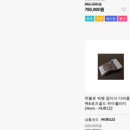
860,000원
- 롤렉스 데이져
[3235 MOVE]
760,000원
스트 오토매틱
Rolex DateJust
베스트에디션
41mm 126300
1,390,000원
히트
추천
베스트
할인
904L SS ERF
910,000원
1:1Best Edition
- 롤렉스 데이져
◆땡처리 국내
스트 오토매틱
배송◆ [2824
베스트에디션
MOVE] Rolex
930,000원
DateJust
670,000원
36mm SS
410,000원
126200 BP 1:1
Best Edition -
◆땡처리 국내
롤렉스 데이져
배송◆ [3235
스트 오토매틱
MOVE] Rolex
990,000원
베스트에디션
DateJust
740,000원
41mm 126300
510,000원
위블로 빅뱅 접이식 디버클
904L SS NT
랙&로즈골드 하이퀄리티
1:1Best Edition
[3235 MOVE]
24mm - HUB122
- 롤렉스 데이져
Rolex DateJust
스트 오토매틱
36mm 126234
1,320,000원
상품코드 :
HUB122
베스트에디션
Jubilee
850,000원
240,000원
Bracelet 904L