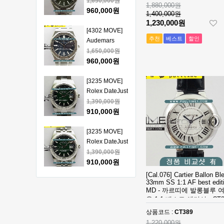
Piguet Royal
1,650,000원
1,880,000원
얄오크 크르노
Oak 15510
960,000원
1,400,000원
그래프 50주년
41mm SS VSF
1,230,000원
모델 베스트에
1:1 Best
[4302 MOVE]
추천
베스트
할인
디션
Edition - 오데
Audemars
마피게 로얄오
Piguet Royal
1,650,000원
크 베스트 에디
Oak 15510
960,000원
션
41mm SS VSF
1:1 Best
[3235 MOVE]
Edition - 오데
Rolex DateJust
마피게 로얄오
41mm 126334
1,390,000원
크 베스트 에디
904L SS ERF
910,000원
션
1:1Best Edition
- 롤렉스 데이져
[3235 MOVE]
스트 오토매틱
Rolex DateJust
베스트에디션
41mm 126334
1,390,000원
904L SS ERF
910,000원
1:1Best Edition
[Cal.076] Cartier Ballon Bl
- 롤렉스 데이져
[3235 MOVE]
33mm SS 1:1 AF best edit
MD - 까르띠에 발롱블루 
스트 오토매틱
Rolex DateJust
용 1:1 베스트 에디션 - CT3
베스트에디션
41mm 126300
1,390,000원
904L SS ERF
910,000원
상품코드 :
CT389
1:1Best Edition
1,220,000원