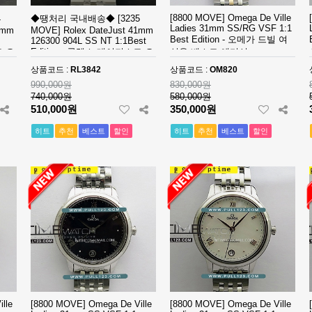
[8800 MOVE] Omega De Ville
4
◆땡처리 국내배송◆ [3235
Ladies 31mm SS/RG VSF 1:1
6mm
MOVE] Rolex DateJust 41mm
Best Edition - 오메가 드빌 여
126300 904L SS NT 1:1Best
트 오
Edition - 롤렉스 데이져스트 오
성용 베스트 에디션
토매틱 베스트에디션
상품코드 :
RL3842
상품코드 :
OM820
990,000원
830,000원
740,000원
580,000원
510,000원
350,000원
히트
추천
베스트
할인
히트
추천
베스트
할인
lle
[8800 MOVE] Omega De Ville
[8800 MOVE] Omega De Ville