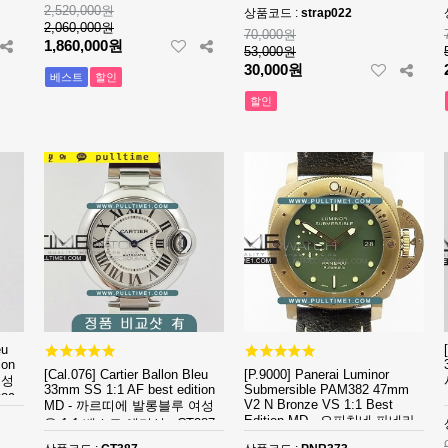
2,520,000원
상품코드 :
strap022
2,060,000원
70,000원
1,860,000원
53,000원
30,000원
베스트
할인
할인
eu
ion
[Cal.076] Cartier Ballon Bleu
[P.9000] Panerai Luminor
여성
33mm SS 1:1 AF best edition
Submersible PAM382 47mm
89
V2 N Bronze VS 1:1 Best
MD - 까르띠에 발롱블루 여성
Edition MD - 오피치네 파네라
용 1:1 베스트 에디션 - CT387
이 루미너 서브머시블 브론즈