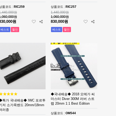
본 베스트에디션
본 베스트에디션
상품코드 :
RIC259
상품코드 :
RIC257
1,440,000원
1,440,000원
1,060,000원
1,060,000원
830,000원
830,000원
베스트
할인
베스트
할인
◆국내배송◆ 2018 오메가 씨
마스터 Diver 300M 러버 스트
◆특가 국내배송◆ IWC 포르투
랩 20mm 1:1 Best Edition
기저 소가죽밴드 20mm/18mm
여러종
상품코드 :
OM544