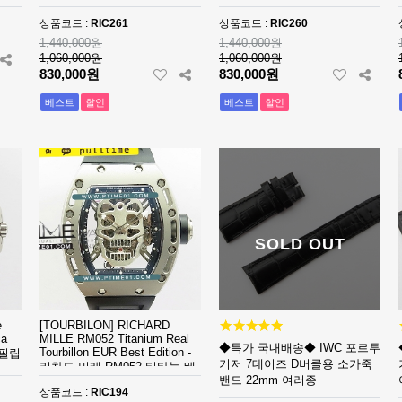
본 베스트에디션
본 베스트에디션
상품코드 :
RIC261
상품코드 :
RIC260
1,440,000원
1,440,000원
1,060,000원
1,060,000원
830,000원
830,000원
베스트
할인
베스트
할인
SOLD OUT
e
[TOURBILON] RICHARD
ca
MILLE RM052 Titanium Real
◆특가 국내배송◆ IWC 포르투
Tourbillon EUR Best Edition -
파텍필립
기저 7데이즈 D버클용 소가죽
리차드 밀레 RM052 티타늄 베
밴드 22mm 여러종
스트에디션 - RIC194
상품코드 :
RIC194