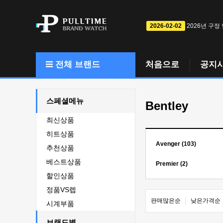
2026-02-02
2026년 구정
전체 브랜드
처음으로
공지
스페셜메뉴
Bentley
최신상품
히트상품
Avenger (103)
추천상품
베스트상품
Premier (2)
할인상품
정품VS렙
판매많은순
낮은가격순
시계부품
브랜드별