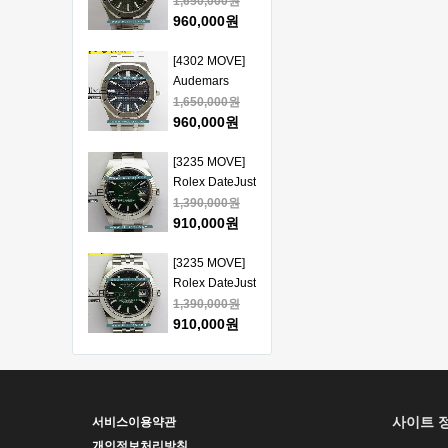
Piguet Royal
1,650,000원
얄오크 크르노
Oak 15510
960,000원
그래프 50주년
41mm SS VSF
모델 베스트에
1:1 Best
[4302 MOVE]
디션
Edition - 오데
Audemars
마피게 로얄오
Piguet Royal
1,650,000원
크 베스트 에디
Oak 15510
960,000원
션
41mm SS VSF
1:1 Best
[3235 MOVE]
Edition - 오데
Rolex DateJust
마피게 로얄오
41mm 126334
1,390,000원
크 베스트 에디
904L SS ERF
910,000원
션
1:1Best Edition
- 롤렉스 데이져
[3235 MOVE]
스트 오토매틱
Rolex DateJust
베스트에디션
41mm 126334
1,390,000원
904L SS ERF
910,000원
1:1Best Edition
- 롤렉스 데이져
[3235 MOVE]
스트 오토매틱
Rolex DateJust
베스트에디션
41mm 126300
1,390,000원
사이트 
서비스이용약관
904L SS ERF
910,000원
1:1Best Edition
개인정보처리방침