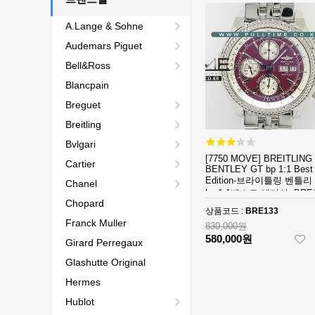
A.Lange & Sohne
Audemars Piguet
Bell&Ross
Blancpain
Breguet
Breitling
Bvlgari
[7750 MOVE] BREITLING
Cartier
BENTLEY GT bp 1:1 Best
Edition-브라이틀링 벤틀리 
Chanel
bp 1:1베스트 에디션 -BRE
Chopard
상품코드 :
BRE133
Franck Muller
830,000원
580,000원
Girard Perregaux
Glashutte Original
Hermes
Hublot