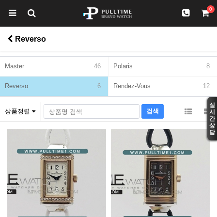
0
Reverso
Master
46
Polaris
8
Reverso
6
Rendez-Vous
12
실
상품정렬
시
간
상
담