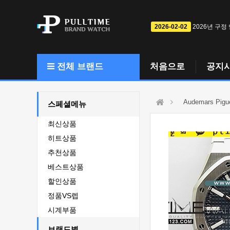
2026-02-02
2026년 구정
전체 브랜드
처음으로
공지
Audemars Pigu
스페셜메뉴
최신상품
히트상품
추천상품
베스트상품
할인상품
정품VS렙
시계부품
브랜드별