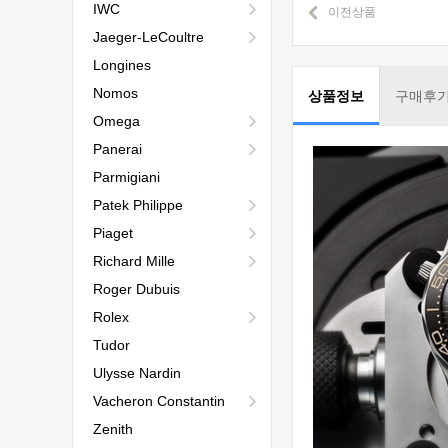
IWC
이전상품
Jaeger-LeCoultre
Longines
Nomos
상품정보
구매후
Omega
Panerai
Parmigiani
Patek Philippe
Piaget
Richard Mille
Roger Dubuis
Rolex
Tudor
Ulysse Nardin
Vacheron Constantin
Zenith