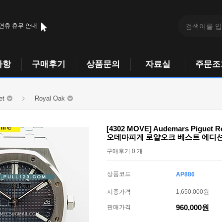
 연휴 휴무 안내
사항
구매후기
상품문의
자료실
주문조
et
Royal Oak
[4302 MOVE] Audemars Piguet Ro
오데마피게 로얄오크 베스트 에디
구매후기 0 개
상품코드
AP886
시중가격
1,650,000원
960,000원
판매가격