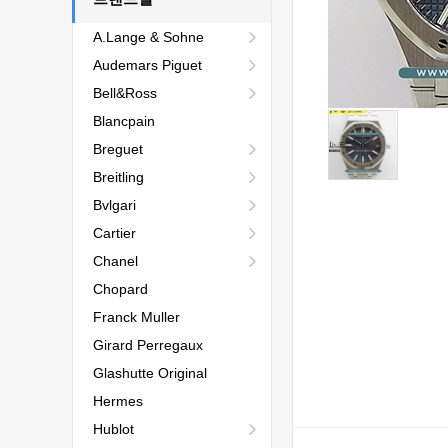
A.Lange & Sohne
Audemars Piguet
Bell&Ross
Blancpain
Breguet
Breitling
Bvlgari
Cartier
Chanel
Chopard
Franck Muller
Girard Perregaux
Glashutte Original
Hermes
Hublot