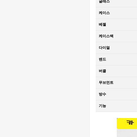
글래스
오데마 피게 로
Piguet Royal
2,320,000원
얄 오크 오프쇼
Oak Offshore
1,610,000원
케이스
어 베스트에디
26420 SS
션
43mm DDF 1:1
[4401 MOVE]
베젤
Best Edition -
Audemars
오데마 피게 로
Piguet Royal
2,840,000원
케이스백
얄 오크 오프쇼
Oak Chrono
1,900,000원
어 베스트에디
26240
다이얼
션
Ceramic DDF
[Ronda Quartz]
1:1 Best
Santos de
밴드
Edition - 오데
Cartier Small
8,090,000원
마피게 로얄오
버클
27mm YG K11
560,000원
크 크르노 그래
1:1 Best
무브먼트
프 50주년모델
Edition - 까르
[Ronda Quartz]
베스트에디션
띠에 산토스 스
Santos de
방수
몰 베스트 에디
Cartier Small
810,000원
션
27mm SS/YG
560,000원
기능
K11 1:1 Best
Edition - 까르
[Ronda Quartz]
띠에 산토스 스
Santos de
몰 베스트 에디
Cartier Small
7,880,000원
션
27mm SS K11
540,000원