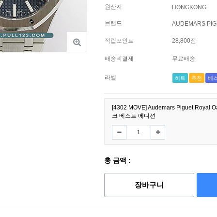
원산지
HONGKONG
브랜드
AUDEMARS PIG
적립포인트
28,800점
배송비결제
무료배송
라벨
히트
추천
베
[4302 MOVE] Audemars Piguet Royal
크 베스트 에디션
총 금액 :
장바구니