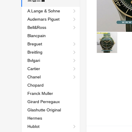
A.Lange & Sohne
Audemars Piguet
Bell&Ross
Blancpain
Breguet
Breitling
Bvlgari
Cartier
Chanel
Chopard
Franck Muller
Girard Perregaux
Glashutte Original
Hermes
Hublot