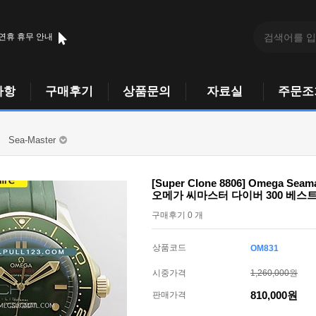
 연휴 휴무 안내
사항
구매후기
상품문의
자료실
주문조
Sea-Master
[Super Clone 8806] Omega Seamas
오메가 씨마스터 다이버 300 베스
구매후기 0 개
상품코드
OM831
시중가격
1,260,000원
810,000원
판매가격