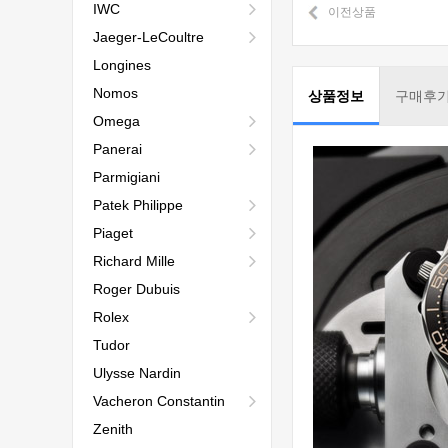
IWC
이전상품
Jaeger-LeCoultre
Longines
Nomos
상품정보
구매후
Omega
Panerai
Parmigiani
Patek Philippe
Piaget
Richard Mille
Roger Dubuis
Rolex
Tudor
Ulysse Nardin
Vacheron Constantin
Zenith