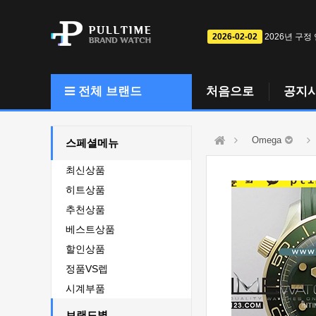
2026-02-02
2026년 구정
전체 브랜드
처음으로
공지
Omega
스페셜메뉴
최신상품
히트상품
추천상품
베스트상품
할인상품
정품VS렙
시계부품
브랜드별