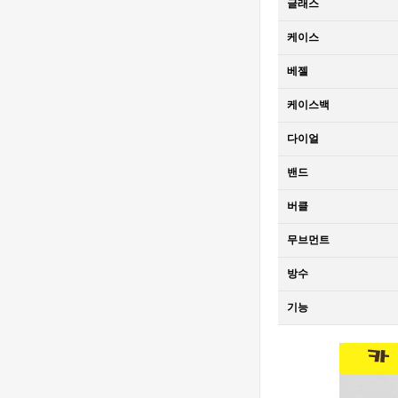
글래스
오데마 피게 로
Piguet Royal
2,320,000원
얄 오크 오프쇼
Oak Offshore
1,610,000원
케이스
어 베스트에디
26420 SS
션
43mm DDF 1:1
[4401 MOVE]
베젤
Best Edition -
Audemars
오데마 피게 로
Piguet Royal
2,840,000원
케이스백
얄 오크 오프쇼
Oak Chrono
1,900,000원
어 베스트에디
26240
다이얼
션
Ceramic DDF
[Ronda Quartz]
1:1 Best
Santos de
밴드
Edition - 오데
Cartier Small
8,090,000원
마피게 로얄오
버클
27mm YG K11
560,000원
크 크르노 그래
1:1 Best
무브먼트
프 50주년모델
Edition - 까르
[Ronda Quartz]
베스트에디션
띠에 산토스 스
Santos de
방수
몰 베스트 에디
Cartier Small
810,000원
션
27mm SS/YG
560,000원
기능
K11 1:1 Best
Edition - 까르
[Ronda Quartz]
띠에 산토스 스
Santos de
몰 베스트 에디
Cartier Small
7,880,000원
션
27mm SS K11
540,000원