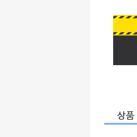
- 롤렉스 데이져
[3235 MOVE]
스트 오토매틱
Rolex DateJust
베스트에디션
41mm 126300
1,390,000원
904L SS ERF
910,000원
1:1Best Edition
- 롤렉스 데이져
◆땡처리 국내
스트 오토매틱
배송◆ [2824
베스트에디션
MOVE] Rolex
930,000원
DateJust
670,000원
36mm SS
410,000원
126200 BP 1:1
Best Edition -
◆땡처리 국내
롤렉스 데이져
배송◆ [3235
스트 오토매틱
MOVE] Rolex
990,000원
베스트에디션
DateJust
740,000원
41mm 126300
510,000원
904L SS NT
1:1Best Edition
[3235 MOVE]
- 롤렉스 데이져
Rolex DateJust
스트 오토매틱
36mm 126234
1,320,000원
베스트에디션
Jubilee
850,000원
Bracelet 904L