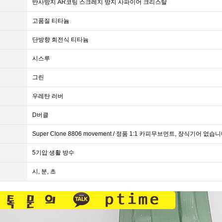
반사방지 AR코팅 스크레치 방지 사파이어 크리스탈
고품질 티타늄
단방향 회전식 티타늄
시스루
그린
우레탄 러버
D버클
Super Clone 8806 movement / 정품 1:1 카피무브먼트, 장식기어 
5기압 생활 방수
시, 분, 초