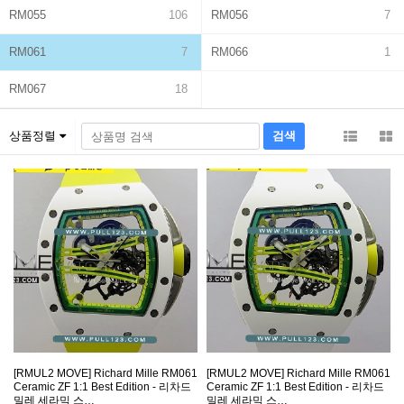
RM055
106
RM056
7
RM061
7
RM066
1
RM067
18
상품정렬
[RMUL2 MOVE] Richard Mille RM061
[RMUL2 MOVE] Richard Mille RM061
Ceramic ZF 1:1 Best Edition - 리차드
Ceramic ZF 1:1 Best Edition - 리차드
밀레 세라믹 스…
밀레 세라믹 스…