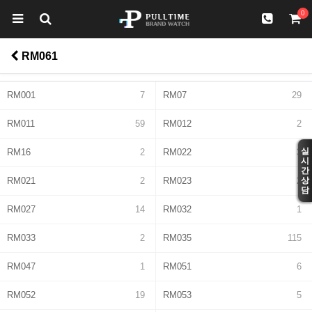
0
RM061
RM001
7
RM07
29
RM011
59
RM012
2
실
RM16
2
RM022
3
시
간
RM021
2
RM023
2
상
담
RM027
14
RM032
1
RM033
2
RM035
115
RM047
1
RM051
6
RM052
19
RM053
5