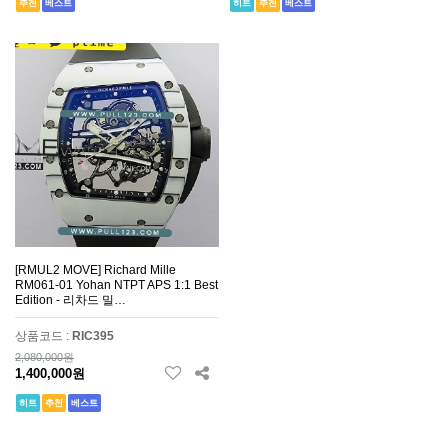
추천
베스트
히트
추천
베스트
[RMUL2 MOVE] Richard Mille
RM061-01 Yohan NTPT APS 1:1 Best
Edition - 리차드 밀…
상품코드 :
RIC395
2,080,000원
1,400,000원
히트
추천
베스트