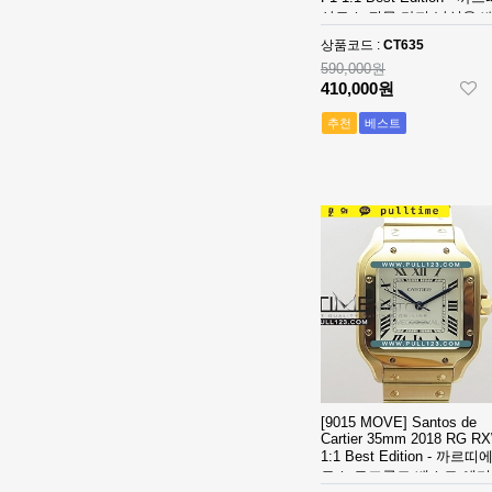
오데마 피게 로
Piguet Royal
2,320,000원
산토스 뒤몽 라지 남성용 
얄 오크 오프쇼
Oak Offshore
1,610,000원
트 에디션
상품코드 :
CT635
어 베스트에디
26420 SS
590,000원
션
43mm DDF 1:1
[4401 MOVE]
410,000원
Best Edition -
Audemars
오데마 피게 로
Piguet Royal
추천
베스트
2,840,000원
얄 오크 오프쇼
Oak Chrono
1,900,000원
어 베스트에디
26240
션
Ceramic DDF
[Ronda Quartz]
1:1 Best
Santos de
Edition - 오데
Cartier Small
8,090,000원
마피게 로얄오
27mm YG K11
560,000원
크 크르노 그래
1:1 Best
프 50주년모델
Edition - 까르
[Ronda Quartz]
베스트에디션
띠에 산토스 스
Santos de
몰 베스트 에디
Cartier Small
810,000원
션
27mm SS/YG
560,000원
K11 1:1 Best
Edition - 까르
[Ronda Quartz]
[9015 MOVE] Santos de
띠에 산토스 스
Santos de
Cartier 35mm 2018 RG R
몰 베스트 에디
Cartier Small
1:1 Best Edition - 까르띠
7,880,000원
토스 로즈골드 베스트 에
션
27mm SS K11
540,000원