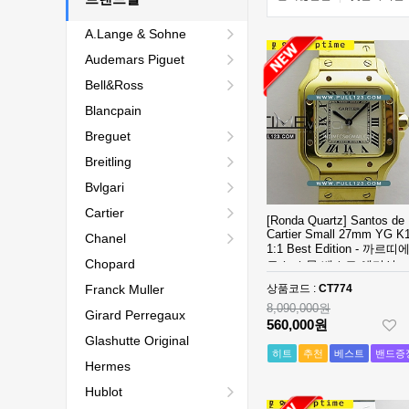
A.Lange & Sohne
Audemars Piguet
Bell&Ross
Blancpain
Breguet
Breitling
Bvlgari
Cartier
[Ronda Quartz] Santos de
Cartier Small 27mm YG K
Chanel
1:1 Best Edition - 까르띠
Chopard
토스 스몰 베스트 에디션
Franck Muller
상품코드 :
CT774
8,090,000원
Girard Perregaux
560,000원
Glashutte Original
히트
추천
베스트
밴드증
Hermes
Hublot