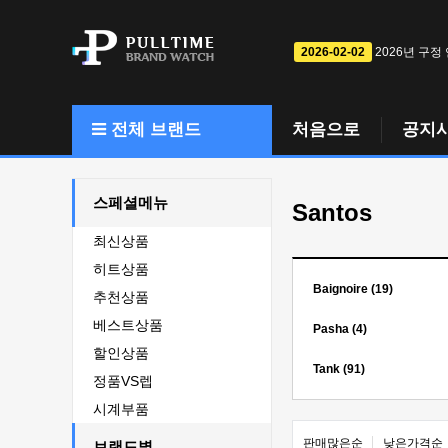
2026-02-02
2026년 구정
전체 브랜드
처음으로
공지
스페셜메뉴
Santos
최신상품
히트상품
Baignoire (19)
추천상품
베스트상품
Pasha (4)
할인상품
Tank (91)
정품VS렙
시계부품
판매많은순
낮은가격순
브랜드별