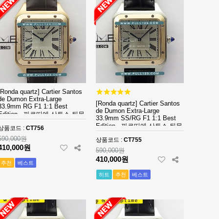
[Ronda quartz] Cartier Santos
de Dumon Extra-Large
[Ronda quartz] Cartier Santos
33.9mm RG F1 1:1 Best
de Dumon Extra-Large
Edition - 까르띠에 산토스 뒤몽
33.9mm SS/RG F1 1:1 Best
엑스트라 라지 로즈골드 남성
Edition - 까르띠에 산토스 뒤몽
상품코드 :
CT756
용 베스트 에디션
엑스트라 라지 투톤콤비 남성
590,000원
상품코드 :
CT755
용 베스트 에디션
410,000원
590,000원
410,000원
추천
베스트
히트
추천
베스트