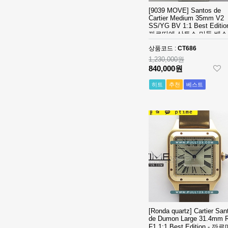
SS V2 VS
[3235 MOVE]
[9039 MOVE] Santos de
1:1Best Edition
Cartier Medium 35mm V2
Rolex DateJust
SS/YG BV 1:1 Best Edition
MD - 롤렉스 데
36mm 126234
1,320,000원
까르띠에 산토스 미듐 베
이져스트 윔블
Jubilee
850,000원
에디션
던 오토매틱 쥬
상품코드 :
CT686
Bracelet 904L
빌레 브레이슬
SS V2 VS
1,230,000원
[3235 MOVE]
840,000원
릿 베스트에디
1:1Best Edition
Rolex DateJust
션
MD - 롤렉스 데
36mm 126234
1,320,000원
히트
추천
베스트
이져스트 오토
Jubilee
850,000원
매틱 쥬빌레 브
Bracelet 904L
레이슬릿 베스
SS V2 VS
[3235 MOVE]
트에디션
1:1Best Edition
Rolex DateJust
MD - 롤렉스 데
36mm 126234
1,320,000원
이져스트 오토
Jubilee
850,000원
매틱 쥬빌레 브
Bracelet 904L
레이슬릿 베스
SS V2 VS
[4401 MOVE]
트에디션
1:1Best Edition
Audemars
MD - 롤렉스 데
Piguet Royal
2,320,000원
이져스트 오토
Oak Offshore
1,610,000원
매틱 쥬빌레 브
26420 SS
[Ronda quartz] Cartier San
레이슬릿 베스
43mm DDF 1:1
[4401 MOVE]
de Dumon Large 31.4mm 
트에디션
Best Edition -
Audemars
F1 1:1 Best Edition - 까