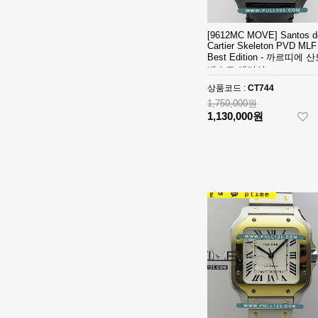
- 롤렉스 데이져
[3235 MOVE]
스트 오토매틱
Rolex DateJust
[9612MC MOVE] Santos d
베스트에디션
41mm 126300
1,390,000원
Cartier Skeleton PVD MLF
904L SS ERF
910,000원
Best Edition - 까르띠에 
1:1Best Edition
베스트 에디션
- 롤렉스 데이져
◆땡처리 국내
상품코드 :
CT744
스트 오토매틱
배송◆ [2824
1,750,000원
베스트에디션
MOVE] Rolex
930,000원
1,130,000원
DateJust
670,000원
36mm SS
410,000원
126200 BP 1:1
Best Edition -
◆땡처리 국내
롤렉스 데이져
배송◆ [3235
스트 오토매틱
MOVE] Rolex
990,000원
베스트에디션
DateJust
740,000원
41mm 126300
510,000원
904L SS NT
1:1Best Edition
[3235 MOVE]
- 롤렉스 데이져
Rolex DateJust
스트 오토매틱
36mm 126234
1,320,000원
베스트에디션
Jubilee
850,000원
Bracelet 904L