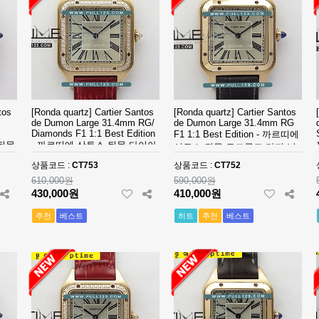
tos
[Ronda quartz] Cartier Santos
[Ronda quartz] Cartier Santos
de Dumon Large 31.4mm RG/
de Dumon Large 31.4mm RG
Diamonds F1 1:1 Best Edition
F1 1:1 Best Edition - 까르띠에
 뒤몽
- 까르띠에 산토스 뒤몽 다이아
산토스 뒤몽 로즈골드 라지 남
스트
몬드 라지 남성용 베스트 에디
성용 베스트 에디션
상품코드 :
CT753
상품코드 :
CT752
션
610,000원
590,000원
430,000원
410,000원
추천
베스트
히트
추천
베스트