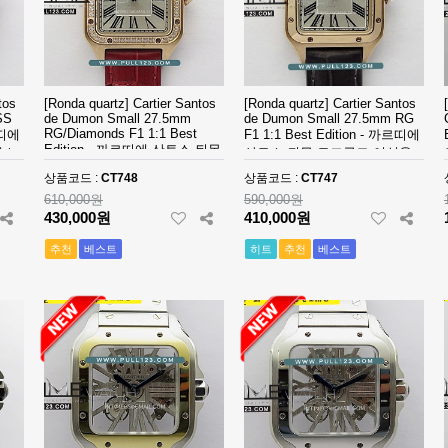
tos
[Ronda quartz] Cartier Santos
[Ronda quartz] Cartier Santos
SS
de Dumon Small 27.5mm
de Dumon Small 27.5mm RG
RG/Diamonds F1 1:1 Best
르띠에
F1 1:1 Best Edition - 까르띠에
Edition - 까르띠에 산토스 뒤몽
베스
산토스 뒤몽 로즈골드 여성용
로즈골드 다이아몬드 여성용
베스트 에디션
상품코드 :
CT748
상품코드 :
CT747
베스트 에디션
610,000원
590,000원
430,000원
410,000원
추천
베스트
히트
추천
베스트