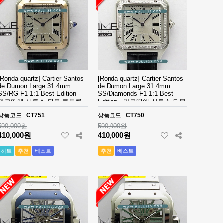
[Ronda quartz] Cartier Santos
[Ronda quartz] Cartier Santos
de Dumon Large 31.4mm
de Dumon Large 31.4mm
SS/RG F1 1:1 Best Edition -
SS/Diamonds F1 1:1 Best
까르띠에 산토스 뒤몽 투톤콤
Edition - 까르띠에 산토스 뒤몽
비 라지 남성용 베스트 에디션
다이아몬드 라지 남성용 베스
상품코드 :
CT751
상품코드 :
CT750
트 에디션
590,000원
590,000원
410,000원
410,000원
히트
추천
베스트
추천
베스트