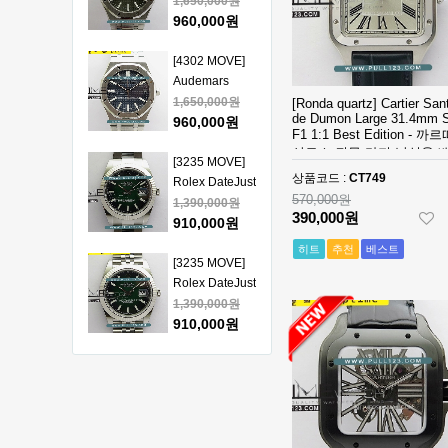
Piguet Royal
1,650,000원
얄오크 크르노
Oak 15510
960,000원
그래프 50주년
41mm SS VSF
모델 베스트에
1:1 Best
[4302 MOVE]
디션
Edition - 오데
Audemars
마피게 로얄오
Piguet Royal
1,650,000원
[Ronda quartz] Cartier San
de Dumon Large 31.4mm 
크 베스트 에디
Oak 15510
960,000원
F1 1:1 Best Edition - 까
션
41mm SS VSF
산토스 뒤몽 라지 남성용 
1:1 Best
[3235 MOVE]
트 에디션
상품코드 :
CT749
Edition - 오데
Rolex DateJust
570,000원
마피게 로얄오
41mm 126334
1,390,000원
390,000원
크 베스트 에디
904L SS ERF
910,000원
션
1:1Best Edition
히트
추천
베스트
- 롤렉스 데이져
[3235 MOVE]
스트 오토매틱
Rolex DateJust
베스트에디션
41mm 126334
1,390,000원
904L SS ERF
910,000원
1:1Best Edition
- 롤렉스 데이져
[3235 MOVE]
스트 오토매틱
Rolex DateJust
베스트에디션
41mm 126300
1,390,000원
904L SS ERF
910,000원
1:1Best Edition