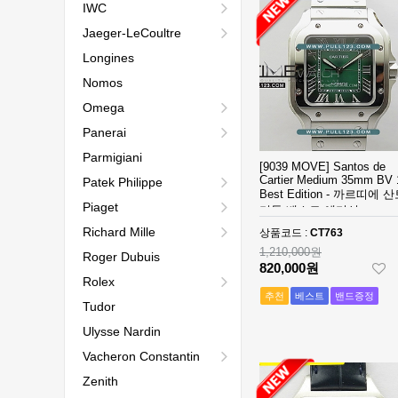
IWC
Jaeger-LeCoultre
Longines
Nomos
Omega
Panerai
Parmigiani
[9039 MOVE] Santos de
Cartier Medium 35mm BV 
Patek Philippe
Best Edition - 까르띠에 
Piaget
미듐 베스트 에디션
Richard Mille
상품코드 :
CT763
1,210,000원
Roger Dubuis
820,000원
Rolex
추천
베스트
밴드증정
Tudor
Ulysse Nardin
Vacheron Constantin
Zenith