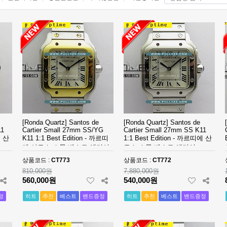
[Ronda Quartz] Santos de
[Ronda Quartz] Santos de
11
Cartier Small 27mm SS/YG
Cartier Small 27mm SS K11
에 산
K11 1:1 Best Edition - 까르띠
1:1 Best Edition - 까르띠에 산
에 산토스 스몰 베스트 에디션
토스 스몰 베스트 에디션
상품코드 :
CT773
상품코드 :
CT772
810,000원
7,880,000원
560,000원
540,000원
정
히트
추천
베스트
밴드증정
히트
추천
베스트
밴드증정