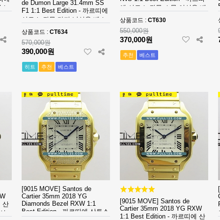
de Dumon Large 31.4mm SS
베스
에 산토스 뒤몽 스몰 여성용 베
F1 1:1 Best Edition - 까르띠에
스트 에디션
산토스 뒤몽 라지 남성용 베스
상품코드 :
CT630
트 에디션
550,000원
상품코드 :
CT634
370,000원
570,000원
390,000원
추천
베스트
히트
추천
베스트
[9015 MOVE] Santos de
XW
Cartier 35mm 2018 YG
[9015 MOVE] Santos de
Diamonds Bezel RXW 1:1
에 산
Cartier 35mm 2018 YG RXW
Best Edition - 까르띠에 산토스
디션
1:1 Best Edition - 까르띠에 산