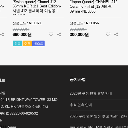
[Swiss quartz] Chanel J12
[Japan Quartz] CHANEL J12
n-
33mm KOR 1:1 Best Edition-
Ceramic - 샤넬 j12 세라믹
-
샤넬 J12 풀세라믹 여성용 -
39mm -NEL056
NEL071
상품코드 :
NEL071
상품코드 :
NEL056
900,000원
370,000원
660,000원
300,000원
히트
추천
베스트
공지사항
정보
타임
2026년 구정 연휴 휴무 안내
 04 1F, BRIGHT WAY TOWER, 33 MO
추석 연휴 안내
RD, KL, HK (반품주소 아닙니다.)
록번호
82220-06-826532
2025 구정 연휴 일정 및 고객센터 안내
준
5111-5444
크리스마스 맞이 10% 할인 이벤트 [종