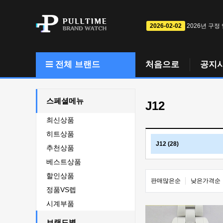
2026-02-02
2026년 구정
전체 브랜드
처음으로
공지
스페셜메뉴
J12
최신상품
히트상품
J12 (28)
추천상품
베스트상품
할인상품
판매많은순
낮은가격순
정품VS렙
시계부품
브랜드별