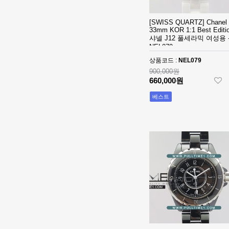
- 롤렉스 데이져
[3235 MOVE]
스트 오토매틱
Rolex DateJust
[SWISS QUARTZ] Chanel 
베스트에디션
41mm 126300
33mm KOR 1:1 Best Editio
1,390,000원
샤넬 J12 풀세라믹 여성용 
904L SS ERF
910,000원
NEL079
1:1Best Edition
- 롤렉스 데이져
상품코드 :
NEL079
◆땡처리 국내
스트 오토매틱
배송◆ [2824
900,000원
660,000원
베스트에디션
MOVE] Rolex
930,000원
DateJust
670,000원
베스트
36mm SS
410,000원
126200 BP 1:1
Best Edition -
◆땡처리 국내
롤렉스 데이져
배송◆ [3235
스트 오토매틱
MOVE] Rolex
990,000원
베스트에디션
DateJust
740,000원
41mm 126300
510,000원
904L SS NT
1:1Best Edition
[3235 MOVE]
- 롤렉스 데이져
Rolex DateJust
스트 오토매틱
36mm 126234
1,320,000원
베스트에디션
Jubilee
850,000원
Bracelet 904L