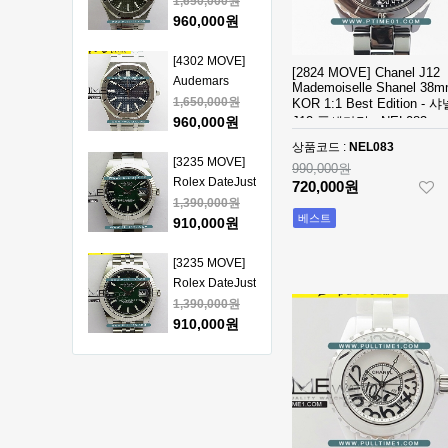
Piguet Royal
1,650,000원
얄오크 크르노
Oak 15510
960,000원
그래프 50주년
41mm SS VSF
모델 베스트에
1:1 Best
[4302 MOVE]
[2824 MOVE] Chanel J12
디션
Edition - 오데
Audemars
Mademoiselle Shanel 38
마피게 로얄오
Piguet Royal
1,650,000원
KOR 1:1 Best Edition - 
크 베스트 에디
Oak 15510
960,000원
J12 풀세라믹 - NEL083
션
41mm SS VSF
상품코드 :
NEL083
1:1 Best
[3235 MOVE]
990,000원
Edition - 오데
Rolex DateJust
720,000원
마피게 로얄오
41mm 126334
1,390,000원
베스트
크 베스트 에디
904L SS ERF
910,000원
션
1:1Best Edition
- 롤렉스 데이져
[3235 MOVE]
스트 오토매틱
Rolex DateJust
베스트에디션
41mm 126334
1,390,000원
904L SS ERF
910,000원
1:1Best Edition
- 롤렉스 데이져
[3235 MOVE]
스트 오토매틱
Rolex DateJust
베스트에디션
41mm 126300
1,390,000원
904L SS ERF
910,000원
1:1Best Edition