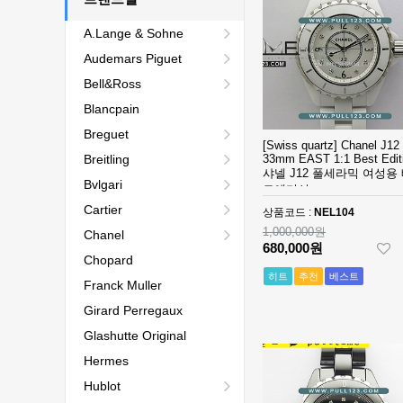
A.Lange & Sohne
Audemars Piguet
Bell&Ross
Blancpain
Breguet
[Swiss quartz] Chanel J12
Breitling
33mm EAST 1:1 Best Edit
샤넬 J12 풀세라믹 여성용
Bvlgari
트에디션
Cartier
상품코드 :
NEL104
1,000,000원
Chanel
680,000원
Chopard
히트
추천
베스트
Franck Muller
Girard Perregaux
Glashutte Original
Hermes
Hublot