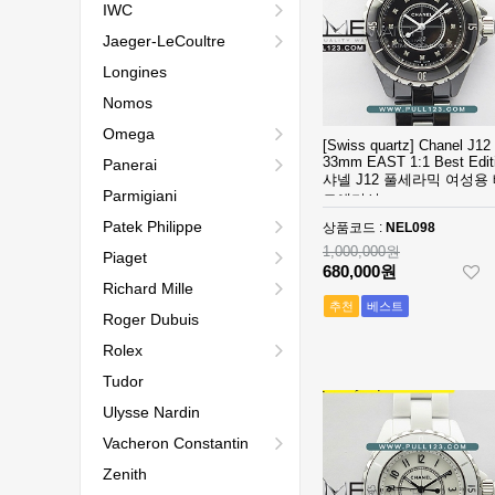
IWC
Jaeger-LeCoultre
Longines
Nomos
Omega
[Swiss quartz] Chanel J12
33mm EAST 1:1 Best Edit
Panerai
샤넬 J12 풀세라믹 여성용
Parmigiani
트에디션
Patek Philippe
상품코드 :
NEL098
1,000,000원
Piaget
680,000원
Richard Mille
추천
베스트
Roger Dubuis
Rolex
Tudor
Ulysse Nardin
Vacheron Constantin
Zenith