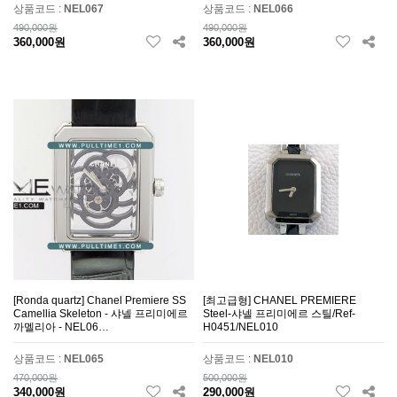
상품코드 :
NEL067
상품코드 :
NEL066
490,000원
490,000원
360,000원
360,000원
[Ronda quartz] Chanel Premiere SS
[최고급형] CHANEL PREMIERE
Camellia Skeleton - 샤넬 프리미에르
Steel-샤넬 프리미에르 스틸/Ref-
까멜리아 - NEL06…
H0451/NEL010
상품코드 :
NEL065
상품코드 :
NEL010
470,000원
500,000원
340,000원
290,000원