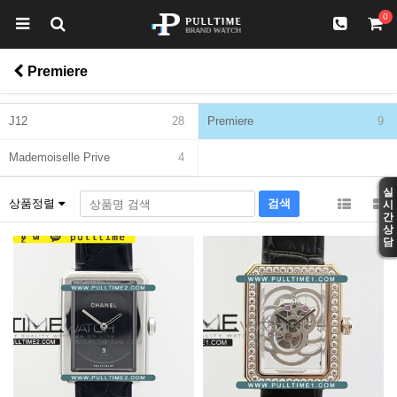
0
Premiere
J12
28
Premiere
9
Mademoiselle Prive
4
실
상품정렬
시
간
상
담