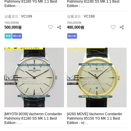
Patrimony 81180 YG MK 1:1 Best
Patrimony 81180 SS MK 1:1 Best
Edition - …
Edition - …
상품코드 :
VC199
상품코드 :
VC198
750,000원
750,000원
500,000원
480,000원
히트
베스트
베스트
[MIYOTA 9039] Vacheron Constantin
[4260 MOVE] Vacheron Constantin
Patrimony 81180 SS MK 1:1 Best
Patrimony 85150 YG MK 1:1 Best
Edition - …
Edition - 바…