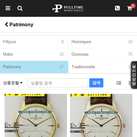
0
Patrimony
Fiftysix
0
Historiques
10
Malte
15
Overseas
75
실
Patrimony
17
Traditionnelle
17
시
간
상
상품정렬
담