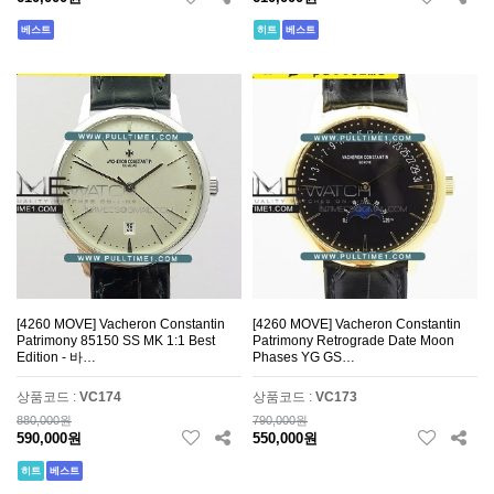
베스트
히트
베스트
[4260 MOVE] Vacheron Constantin
[4260 MOVE] Vacheron Constantin
Patrimony 85150 SS MK 1:1 Best
Patrimony Retrograde Date Moon
Edition - 바…
Phases YG GS…
상품코드 :
VC174
상품코드 :
VC173
880,000원
790,000원
590,000원
550,000원
히트
베스트