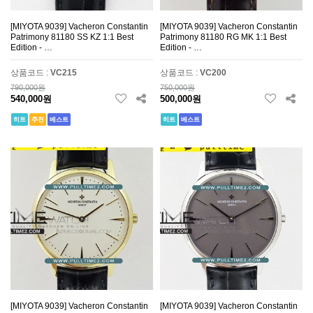
[MIYOTA 9039] Vacheron Constantin
[MIYOTA 9039] Vacheron Constantin
Patrimony 81180 SS KZ 1:1 Best
Patrimony 81180 RG MK 1:1 Best
Edition - …
Edition - …
상품코드 :
VC215
상품코드 :
VC200
790,000원
750,000원
540,000원
500,000원
히트
추천
베스트
히트
베스트
[MIYOTA 9039] Vacheron Constantin
[MIYOTA 9039] Vacheron Constantin