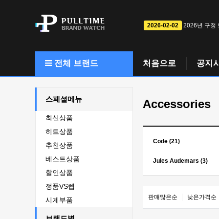
2026-02-02
2026년 구정
전체 브랜드
처음으로
공지
스페셜메뉴
Accessories
최신상품
히트상품
Code (21)
추천상품
베스트상품
Jules Audemars (3)
할인상품
정품VS렙
판매많은순
낮은가격순
시계부품
브랜드별