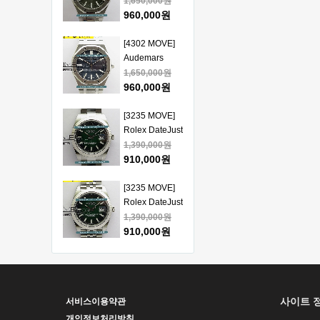
Piguet Royal
1,650,000원
얄오크 크르노
Oak 15510
960,000원
그래프 50주년
41mm SS VSF
모델 베스트에
1:1 Best
[4302 MOVE]
디션
Edition - 오데
Audemars
마피게 로얄오
Piguet Royal
1,650,000원
크 베스트 에디
Oak 15510
960,000원
션
41mm SS VSF
1:1 Best
[3235 MOVE]
Edition - 오데
Rolex DateJust
마피게 로얄오
41mm 126334
1,390,000원
크 베스트 에디
904L SS ERF
910,000원
션
1:1Best Edition
- 롤렉스 데이져
[3235 MOVE]
스트 오토매틱
Rolex DateJust
베스트에디션
41mm 126334
1,390,000원
904L SS ERF
910,000원
1:1Best Edition
- 롤렉스 데이져
[3235 MOVE]
스트 오토매틱
Rolex DateJust
베스트에디션
41mm 126300
1,390,000원
사이트 
서비스이용약관
904L SS ERF
910,000원
1:1Best Edition
개인정보처리방침