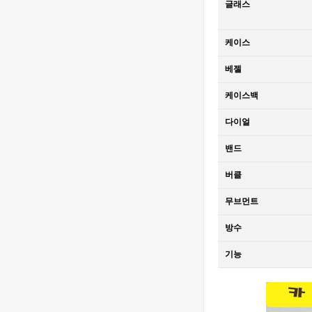
글래스
오데마 피게 로
Piguet Royal
2,320,000원
얄 오크 오프쇼
Oak Offshore
1,610,000원
어 베스트에디
26420 SS
케이스
션
43mm DDF 1:1
[4401 MOVE]
Best Edition -
Audemars
베젤
오데마 피게 로
Piguet Royal
2,840,000원
얄 오크 오프쇼
Oak Chrono
1,900,000원
케이스백
어 베스트에디
26240
션
Ceramic DDF
[Ronda Quartz]
다이얼
1:1 Best
Santos de
Edition - 오데
Cartier Small
밴드
8,090,000원
마피게 로얄오
27mm YG K11
560,000원
버클
크 크르노 그래
1:1 Best
프 50주년모델
Edition - 까르
[Ronda Quartz]
무브먼트
베스트에디션
띠에 산토스 스
Santos de
몰 베스트 에디
Cartier Small
810,000원
방수
션
27mm SS/YG
560,000원
K11 1:1 Best
기능
Edition - 까르
[Ronda Quartz]
띠에 산토스 스
Santos de
몰 베스트 에디
Cartier Small
7,880,000원
션
27mm SS K11
540,000원