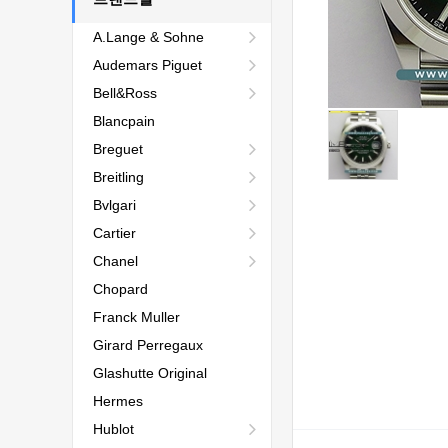
A.Lange & Sohne
Audemars Piguet
Bell&Ross
Blancpain
Breguet
Breitling
Bvlgari
Cartier
Chanel
Chopard
Franck Muller
Girard Perregaux
Glashutte Original
Hermes
Hublot