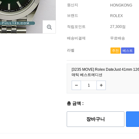
원산지
HONGKONG
브랜드
ROLEX
적립포인트
27,300점
배송비결제
무료배송
라벨
추천
베스트
[3235 MOVE] Rolex DateJust 41mm 
매틱 베스트에디션
총 금액 :
장바구니