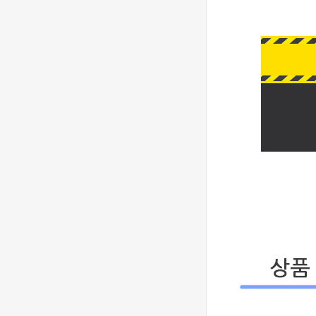
- 롤렉스 데이져
[3235 MOVE]
스트 오토매틱
Rolex DateJust
베스트에디션
41mm 126300
1,390,000원
904L SS ERF
910,000원
1:1Best Edition
- 롤렉스 데이져
◆땡처리 국내
스트 오토매틱
배송◆ [2824
베스트에디션
MOVE] Rolex
930,000원
DateJust
670,000원
36mm SS
410,000원
126200 BP 1:1
Best Edition -
◆땡처리 국내
롤렉스 데이져
배송◆ [3235
스트 오토매틱
MOVE] Rolex
990,000원
베스트에디션
DateJust
740,000원
41mm 126300
510,000원
904L SS NT
1:1Best Edition
[3235 MOVE]
- 롤렉스 데이져
Rolex DateJust
스트 오토매틱
36mm 126234
1,320,000원
베스트에디션
Jubilee
850,000원
Bracelet 904L