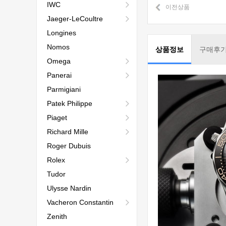
IWC
이전상품
Jaeger-LeCoultre
Longines
Nomos
상품정보
구매후
Omega
Panerai
Parmigiani
Patek Philippe
Piaget
Richard Mille
Roger Dubuis
Rolex
Tudor
Ulysse Nardin
Vacheron Constantin
Zenith