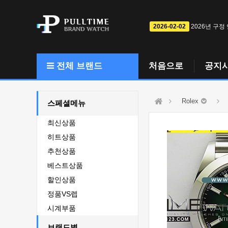
2026-02-02
2026년 구정
전체 브랜드
처음으로
공지
Rolex
스페셜메뉴
최신상품
히트상품
추천상품
베스트상품
할인상품
정품VS렙
시계부품
브랜드별