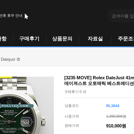
 연휴 휴무 안내
사항
구매후기
상품문의
자료실
주문조
Datejust
[3235 MOVE] Rolex DateJust 41
데이져스트 오토매틱 베스트에디션
구매후기 0 개
상품코드
RL3844
시중가격
1,390,000원
910,000원
판매가격