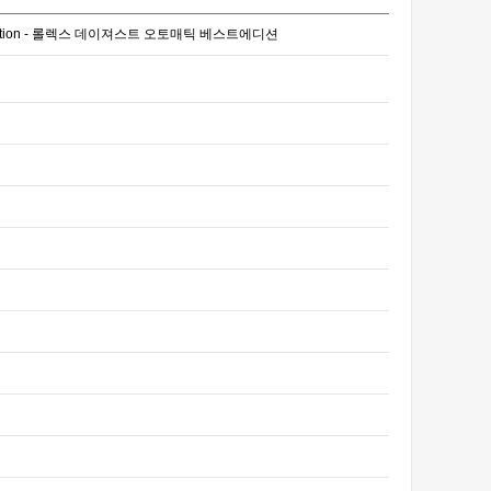
Best Edition - 롤렉스 데이져스트 오토매틱 베스트에디션