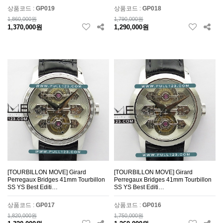
상품코드 :
GP019
상품코드 :
GP018
1,860,000원
1,790,000원
1,370,000원
1,290,000원
[TOURBILLON MOVE] Girard
[TOURBILLON MOVE] Girard
Perregaux Bridges 41mm Tourbillon
Perregaux Bridges 41mm Tourbillon
SS YS Best Editi…
SS YS Best Editi…
상품코드 :
GP017
상품코드 :
GP016
1,820,000원
1,750,000원