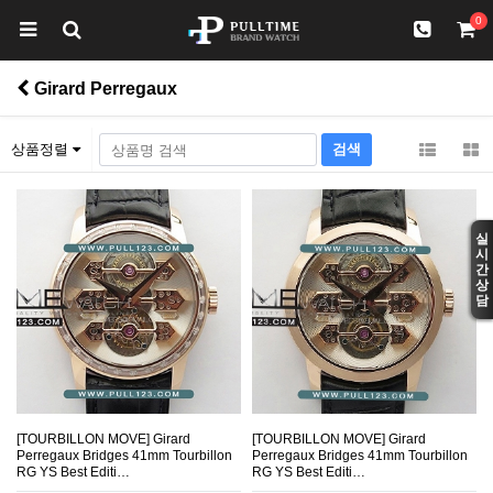
0
Girard Perregaux
상품정렬
실
시
간
상
담
[TOURBILLON MOVE] Girard
[TOURBILLON MOVE] Girard
Perregaux Bridges 41mm Tourbillon
Perregaux Bridges 41mm Tourbillon
RG YS Best Editi…
RG YS Best Editi…