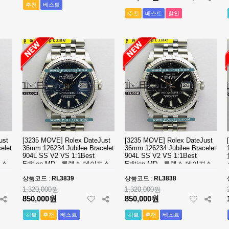
추천
베스트
추천
베스트
할인
ust
[3235 MOVE] Rolex DateJust
[3235 MOVE] Rolex DateJust
elet
36mm 126234 Jubilee Bracelet
36mm 126234 Jubilee Bracelet
904L SS V2 VS 1:1Best
904L SS V2 VS 1:1Best
져스
Edition MD - 롤렉스 데이져스
Edition MD - 롤렉스 데이져스
이슬
트 오토매틱 쥬빌레 브레이슬
트 오토매틱 쥬빌레 브레이슬
상품코드 :
RL3839
상품코드 :
RL3838
릿 베스트에디션
릿 베스트에디션
1,320,000원
1,320,000원
850,000원
850,000원
히트
추천
베스트
히트
추천
베스트