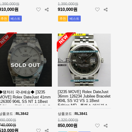
1,390,000원
1,390,000원
910,000원
910,000원
추천
베스트
추천
베스트
SOLD OUT
[3235 MOVE] Rolex DateJust
◆땡처리 국내배송◆ [3235
36mm 126234 Jubilee Bracelet
MOVE] Rolex DateJust 41mm
904L SS V2 VS 1:1Best
126300 904L SS NT 1:1Best
Edition MD - 롤렉스 데이져스
Edition - 롤렉스 데이져스트 오
트 윔블던 오토매틱 쥬빌레 브
토매틱 베스트에디션
상품코드 :
RL3842
상품코드 :
RL3841
레이슬릿 베스트에디션
990,000원
1,320,000원
740,000원
850,000원
510,000원