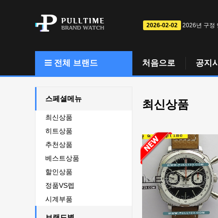
2026-02-02
2026년 구정
전체 브랜드
처음으로
공지
스페셜메뉴
최신상품
최신상품
히트상품
추천상품
베스트상품
할인상품
정품VS렙
시계부품
브랜드별