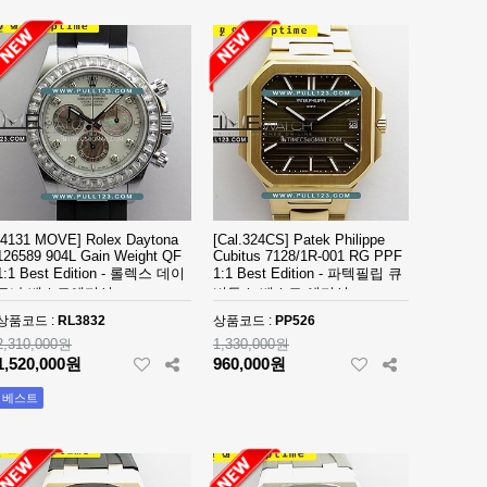
[4131 MOVE] Rolex Daytona
[Cal.324CS] Patek Philippe
126589 904L Gain Weight QF
Cubitus 7128/1R-001 RG PPF
1:1 Best Edition - 롤렉스 데이
1:1 Best Edition - 파텍필립 큐
토나 베스트에디션
비투스 베스트 에디션
상품코드 :
RL3832
상품코드 :
PP526
2,310,000원
1,330,000원
1,520,000원
960,000원
베스트