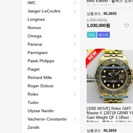
Best Edition - 롤렉스 요
IWC
터 베스트에디션
Jaeger-LeCoultre
상품코드 :
RL3855
Longines
1,550,000원
1,030,000원
Nomos
히트
베스트
Omega
Panerai
Parmigiani
Patek Philippe
Piaget
Richard Mille
Roger Dubuis
Rolex
Tudor
[3285 MOVE] Rolex GMT-
Ulysse Nardin
Master II 126718 GRNR Y
Gain Weight QF 1:1Best
Vacheron Constantin
Edition - 롤렉스 지엠티 
Zenith
베스트에디션
상품코드 :
RL3850