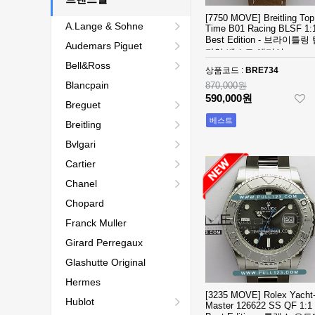
[7750 MOVE] Breitling Top
A.Lange & Sohne
Time B01 Racing BLSF 1:
Best Edition - 브라이틀링
Audemars Piguet
타임 베스트 에디션
Bell&Ross
상품코드 :
BRE734
Blancpain
870,000원
590,000원
Breguet
베스트
Breitling
Bvlgari
Cartier
Chanel
Chopard
Franck Muller
Girard Perregaux
Glashutte Original
Hermes
[3235 MOVE] Rolex Yacht
Hublot
Master 126622 SS QF 1:1