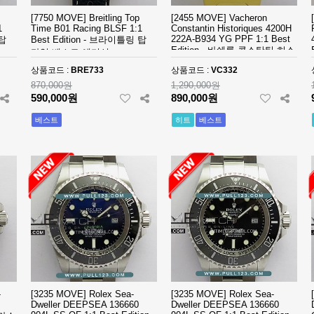
[7750 MOVE] Breitling Top
[2455 MOVE] Vacheron
1
Time B01 Racing BLSF 1:1
Constantin Historiques 4200H
222A-B934 YG PPF 1:1 Best
 탑
Best Edition - 브라이틀링 탑
Edition - 바쉐론 콘스탄틴 히스
타임 베스트 에디션
토리크 베스트 에디션
상품코드 :
BRE733
상품코드 :
VC332
870,000원
1,290,000원
590,000원
890,000원
베스트
히트
베스트
-
[3235 MOVE] Rolex Sea-
[3235 MOVE] Rolex Sea-
Dweller DEEPSEA 136660
Dweller DEEPSEA 136660