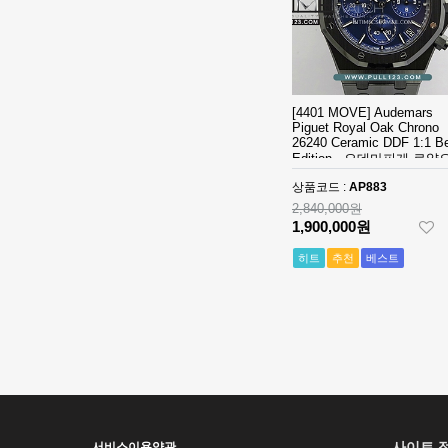
오데마 피게 로
Piguet Royal
2,320,000원
얄 오크 오프쇼
Oak Offshore
1,610,000원
어 베스트에디
26420 SS
션
43mm DDF 1:1
[4401 MOVE]
Best Edition -
Audemars
오데마 피게 로
Piguet Royal
[4401 MOVE] Audemars
2,840,000원
Piguet Royal Oak Chrono
얄 오크 오프쇼
Oak Chrono
1,900,000원
26240 Ceramic DDF 1:1 B
어 베스트에디
26240
Edition - 오데마피게 로얄
션
Ceramic DDF
[Ronda Quartz]
크르노 그래프 50주년모델
상품코드 :
AP883
1:1 Best
Santos de
스트에디션
2,840,000원
Edition - 오데
Cartier Small
8,090,000원
1,900,000원
마피게 로얄오
27mm YG K11
560,000원
크 크르노 그래
1:1 Best
히트
추천
베스트
프 50주년모델
Edition - 까르
[Ronda Quartz]
베스트에디션
띠에 산토스 스
Santos de
몰 베스트 에디
Cartier Small
810,000원
션
27mm SS/YG
560,000원
다음
K11 1:1 Best
Edition - 까르
[Ronda Quartz]
띠에 산토스 스
Santos de
몰 베스트 에디
Cartier Small
7,880,000원
션
27mm SS K11
540,000원
사이트 
서비스이용약관