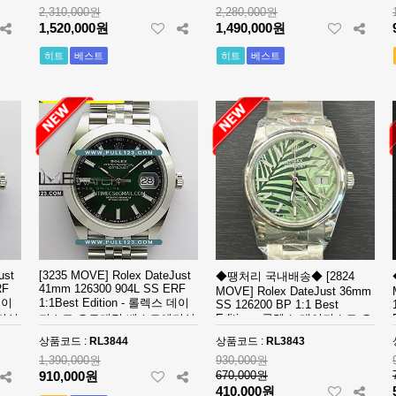
2,310,000원
2,280,000원
1,520,000원
1,490,000원
히트
베스트
히트
베스트
ust
[3235 MOVE] Rolex DateJust
◆땡처리 국내배송◆ [2824
RF
41mm 126300 904L SS ERF
MOVE] Rolex DateJust 36mm
데이
1:1Best Edition - 롤렉스 데이
SS 126200 BP 1:1 Best
디션
져스트 오토매틱 베스트에디션
Edition - 롤렉스 데이져스트 오
토매틱 베스트에디션
상품코드 :
RL3844
상품코드 :
RL3843
1,390,000원
930,000원
910,000원
670,000원
410,000원