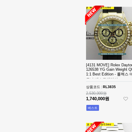
- 롤렉스 데이져
[3235 MOVE]
스트 오토매틱
Rolex DateJust
베스트에디션
41mm 126300
1,390,000원
904L SS ERF
910,000원
1:1Best Edition
- 롤렉스 데이져
◆땡처리 국내
스트 오토매틱
배송◆ [2824
베스트에디션
MOVE] Rolex
930,000원
DateJust
670,000원
36mm SS
410,000원
126200 BP 1:1
[4131 MOVE] Rolex Dayto
126538 YG Gain Weight Q
Best Edition -
◆땡처리 국내
1:1 Best Edition - 롤렉스
롤렉스 데이져
배송◆ [3235
토나 베스트에디션
스트 오토매틱
MOVE] Rolex
990,000원
상품코드 :
RL3835
베스트에디션
DateJust
740,000원
2,530,000원
41mm 126300
510,000원
1,740,000원
904L SS NT
1:1Best Edition
[3235 MOVE]
베스트
- 롤렉스 데이져
Rolex DateJust
스트 오토매틱
36mm 126234
1,320,000원
베스트에디션
Jubilee
850,000원
Bracelet 904L