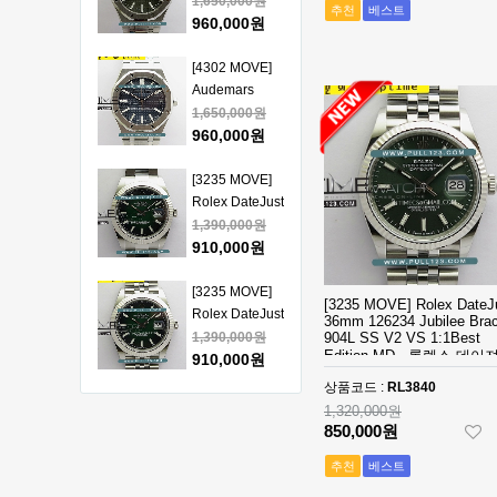
Piguet Royal
1,650,000원
추천
베스트
얄오크 크르노
Oak 15510
960,000원
그래프 50주년
41mm SS VSF
모델 베스트에
1:1 Best
[4302 MOVE]
디션
Edition - 오데
Audemars
마피게 로얄오
Piguet Royal
1,650,000원
크 베스트 에디
Oak 15510
960,000원
션
41mm SS VSF
1:1 Best
[3235 MOVE]
Edition - 오데
Rolex DateJust
마피게 로얄오
41mm 126334
1,390,000원
크 베스트 에디
904L SS ERF
910,000원
션
1:1Best Edition
- 롤렉스 데이져
[3235 MOVE]
[3235 MOVE] Rolex DateJ
스트 오토매틱
Rolex DateJust
36mm 126234 Jubilee Brac
베스트에디션
41mm 126334
1,390,000원
904L SS V2 VS 1:1Best
Edition MD - 롤렉스 데이
904L SS ERF
910,000원
트 오토매틱 쥬빌레 브레
1:1Best Edition
상품코드 :
RL3840
릿 베스트에디션
- 롤렉스 데이져
[3235 MOVE]
1,320,000원
스트 오토매틱
Rolex DateJust
850,000원
베스트에디션
41mm 126300
1,390,000원
추천
베스트
904L SS ERF
910,000원
1:1Best Edition