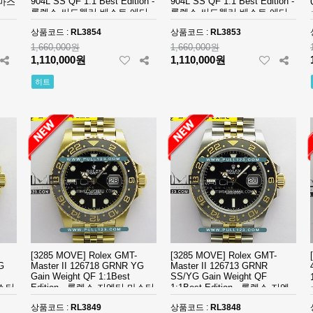
904L SS QF 1:1 Best Edition -
904L SS QF 1:1 Best Edition -
트마스
롤렉스 씨드웰러 베스트 에디
롤렉스 씨드웰러 베스트 에디
션
션
상품코드 :
RL3854
상품코드 :
RL3853
1,660,000원
1,660,000원
1,110,000원
1,110,000원
히트
[3285 MOVE] Rolex GMT-
[3285 MOVE] Rolex GMT-
G
Master II 126718 GRNR YG
Master II 126713 GRNR
Gain Weight QF 1:1Best
SS/YG Gain Weight QF
마스터
Edition - 롤렉스 지엠티 마스터
1:1Best Edition - 롤렉스 지엠
베스트에디션
티 마스터 베스트에디션
상품코드 :
RL3849
상품코드 :
RL3848