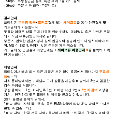
- Step5 : 무통장입금 결제, 혹은 세이프유 카드 결제
- Step6 : 주문 성공 화면 (주문번호)
결제안내
풀타임은
무통장 입금
+
포인트
'결제 또는
세이프유
를 통한 안전결제 및
카드결제가 가능합니다.
무통장 입금은 상품 구매 대금을 인터넷뱅킹, 텔레뱅킹 혹은 가까운 은행
에서 직접 무통장입금하시면 됩니다.
주문 시 입력한 입금자명과 실제 입금자의 성명이 반드시 일치하여야 하
며, 5일 이내로 입금되지 않은 주문은 자동 취소됩니다.
카드결제 및 안전결제 이용안내는
▶
세이프유 이용안내
◀
를 클릭하여 확
인 가능합니다.
배송안내
풀타임에서 배송 되는 모든 제품은 조건 없이 홍콩에서 국내까지
무료배
송
됩니다.
저희 풀타임에서는 고객님의 구매 상품을 사입후 배송까지 3번의 꼼꼼한
검수 과정을 거칩니다.
공장 출하되고 1번 -> 사입후 1번 -> 배송 직전 1번 =
3번의 검수
과정을
거치니 안전하고 좋은 퀄리티의 제품을 받으실수 있습니다.
(초기 불량을 줄이기 위해서)
* 배송 방법 : 자체 특수운송, 혹은 EMS(상황에 따라 운송 방식은 수시로
변할 수 있습니다.)
* 배송 지역 : 한국 전국 지역 / 동남아 제외한 모든 국가. (한국 이외의 국