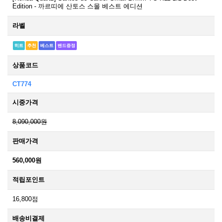
Edition - 까르띠에 산토스 스몰 베스트 에디션
라벨
히트
추천
베스트
밴드증정
상품코드
CT774
시중가격
8,090,000원
판매가격
560,000원
적립포인트
16,800점
배송비결제