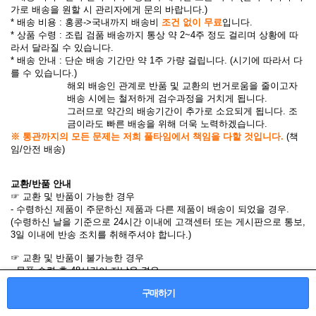
가로 배송을 원할 시 관리자에게 문의 바랍니다.)
* 배송 비용 : 홍콩->국내까지 배송비
조건 없이 무료
입니다.
* 상품 수령 : 조립 검품 배송까지 통상 약 2~4주 정도 걸리며 상황에 따
라서 달라질 수 있습니다.
* 배송 안내 : 단순 배송 기간만 약 1주 가량 걸립니다. (시기에 따라서 다
를 수 있습니다.)
해외 배송인 관계로 반품 및 교환의 번거로움을 줄이고자
배송 시에는 철저하게 검수과정을 거치게 됩니다.
그러므로 약간의 배송기간이 추가로 소요되게 됩니다. 조
금이라도 빠른 배송을 위해 더욱 노력하겠습니다.
※ 통관까지의 모든 문제는 저희 풀타임에서 책임을 다할 것입니다.
(책
임/안전 배송)
교환/반품 안내
☞ 교환 및 반품이 가능한 경우
- 수령하신 제품이 주문하신 제품과 다른 제품이 배송이 되었을 경우.
(수령하신 날을 기준으로 24시간 이내에 고객센터 또는 게시판으로 통보,
3일 이내에 반송 조치를 취해주셔야 합니다.)
☞ 교환 및 반품이 불가능한 경우
- 물품 수령 후 48시간이 지났을 경우.
- 고객님의 부주의로 인해 상품이 훼손된 경우.
구매하기
- 반품 불가 상품의 경우(이벤트 상품 등..)
- 고객님의 사용 또는 일부 소비에 의하여 상품의 가치가 현저히 감소한