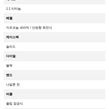
1:1 티타늄
베젤
지르코늄 세라믹 / 단방향 회전식
케이스백
솔리드
다이얼
블랙
밴드
나일론 천
버클
플립 잠금식