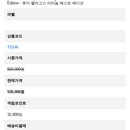
Edition - 튜더 펠라고스 티타늄 베스트 에디션
라벨
상품코드
TD146
시중가격
820,000원
판매가격
530,000원
적립포인트
15,900점
배송비결제