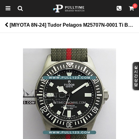
0
[MIYOTA 8N-24] Tudor Pelagos M25707N-0001 Ti B12 V4 1:1 Best Edition - 튜더 펠라고스 티타늄 베스트 에디션 > Tudor
실
시
간
상
담