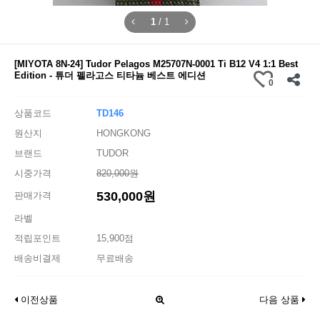
1
/
1
[MIYOTA 8N-24] Tudor Pelagos M25707N-0001 Ti B12 V4 1:1 Best
Edition - 튜더 펠라고스 티타늄 베스트 에디션
0
상품코드
TD146
원산지
HONGKONG
브랜드
TUDOR
시중가격
820,000원
530,000원
판매가격
라벨
적립포인트
15,900점
배송비결제
무료배송
이전상품
다음 상품