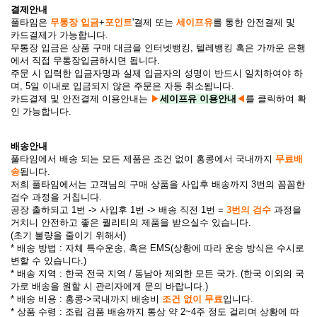
결제안내
풀타임은
무통장 입금
+
포인트
'결제 또는
세이프유
를 통한 안전결제 및
카드결제가 가능합니다.
무통장 입금은 상품 구매 대금을 인터넷뱅킹, 텔레뱅킹 혹은 가까운 은행
에서 직접 무통장입금하시면 됩니다.
주문 시 입력한 입금자명과 실제 입금자의 성명이 반드시 일치하여야 하
며, 5일 이내로 입금되지 않은 주문은 자동 취소됩니다.
카드결제 및 안전결제 이용안내는
▶
세이프유 이용안내
◀
를 클릭하여 확
인 가능합니다.
배송안내
풀타임에서 배송 되는 모든 제품은 조건 없이 홍콩에서 국내까지
무료배
송
됩니다.
저희 풀타임에서는 고객님의 구매 상품을 사입후 배송까지 3번의 꼼꼼한
검수 과정을 거칩니다.
공장 출하되고 1번 -> 사입후 1번 -> 배송 직전 1번 =
3번의 검수
과정을
거치니 안전하고 좋은 퀄리티의 제품을 받으실수 있습니다.
(초기 불량을 줄이기 위해서)
* 배송 방법 : 자체 특수운송, 혹은 EMS(상황에 따라 운송 방식은 수시로
변할 수 있습니다.)
* 배송 지역 : 한국 전국 지역 / 동남아 제외한 모든 국가. (한국 이외의 국
가로 배송을 원할 시 관리자에게 문의 바랍니다.)
* 배송 비용 : 홍콩->국내까지 배송비
조건 없이 무료
입니다.
* 상품 수령 : 조립 검품 배송까지 통상 약 2~4주 정도 걸리며 상황에 따