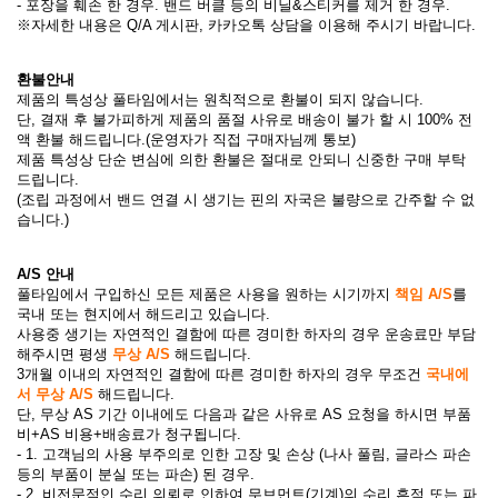
-
포장을 훼손 한 경우
. 밴드 버클 등의 비닐&스티커를 제거 한 경우.
※자세한 내용은 Q/A 게시판, 카카오톡 상담을 이용해 주시기 바랍니다.
환불안내
제품의 특성상 풀타임에서는 원칙적으로 환불이 되지 않습니다.
단, 결재 후 불가피하게 제품의 품절 사유로 배송이 불가 할 시 100% 전
액 환불 해드립니다.(운영자가 직접 구매자님께 통보)
제품 특성상 단순 변심에 의한 환불은 절대로 안되니 신중한 구매 부탁
드립니다.
(조립 과정에서 밴드 연결 시 생기는 핀의 자국은 불량으로 간주할 수 없
습니다.)
A/S 안내
풀타임에서 구입하신 모든 제품은 사용을 원하는 시기까지
책임 A/S
를
국내 또는 현지에서 해드리고 있습니다.
사용중 생기는 자연적인 결함에 따른 경미한 하자의 경우 운송료만 부담
해주시면 평생
무상 A/S
해드립니다.
3개월 이내의 자연적인 결함에 따른 경미한 하자의 경우 무조건
국내에
서 무상 A/S
해드립니다.
단, 무상 AS 기간 이내에도 다음과 같은 사유로 AS 요청을 하시면 부품
비+AS 비용+배송료가 청구됩니다.
- 1. 고객님의 사용 부주의로 인한 고장 및 손상 (나사 풀림, 글라스 파손
등의 부품이 분실 또는 파손) 된 경우.
- 2. 비전문적인 수리 의뢰로 인하여 무브먼트(기계)의 수리 흔적 또는 파